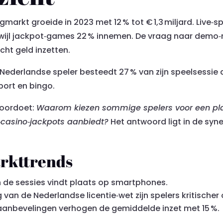
gmarkt groeide in 2023 met 12 % tot € 1,3 miljard. Li
rwijl jackpot‑games 22 % innemen. De vraag naar demo‑
cht geld inzetten.
ederlandse speler besteedt 27 % van zijn speelsessie a
sport en bingo.
voordoet:
Waarom kiezen sommige spelers voor een pla
casino‑jackpots aanbiedt?
Het antwoord ligt in de syne
arkttrends
 de sessies vindt plaats op smartphones.
 van de Nederlandse licentie‑wet zijn spelers kritischer 
 aanbevelingen verhogen de gemiddelde inzet met 15 %.