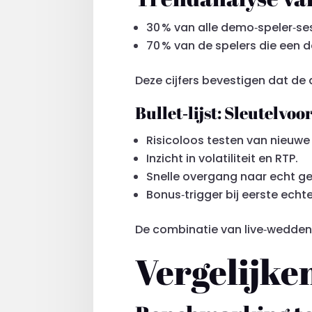
30 % van alle demo‑speler‑ses
70 % van de spelers die een
Deze cijfers bevestigen dat de
Bullet‑lijst: Sleutelv
Risicoloos testen van nieuwe 
Inzicht in volatiliteit en RTP.
Snelle overgang naar echt gel
Bonus‑trigger bij eerste echte
De combinatie van live‑wedden
Vergelijk