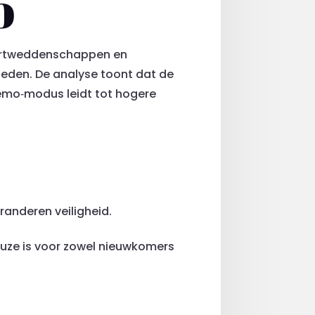
o
sportweddenschappen en
eden. De analyse toont dat de
demo‑modus leidt tot hogere
randeren veiligheid.
uze is voor zowel nieuwkomers