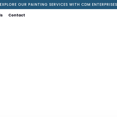
EXPLORE OUR PAINTING SERVICES WITH CDM ENTERPRISE
ls
Contact