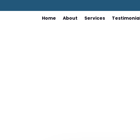
Home
About
Services
Testimonia