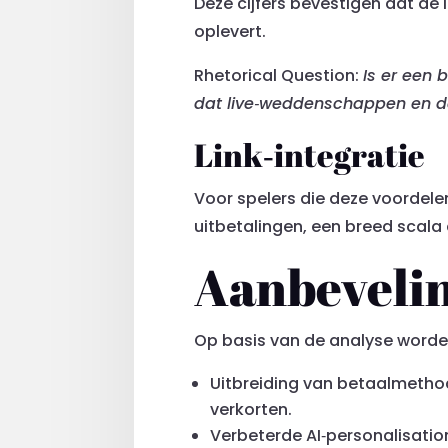
Deze cijfers bevestigen dat de
oplevert.
Rhetorical Question:
Is er een
dat live‑weddenschappen en d
Link‑integratie
Voor spelers die deze voordelen
uitbetalingen, een breed scala
Aanbeveli
Op basis van de analyse worde
Uitbreiding van betaalmethod
verkorten.
Verbeterde AI‑personalisatio