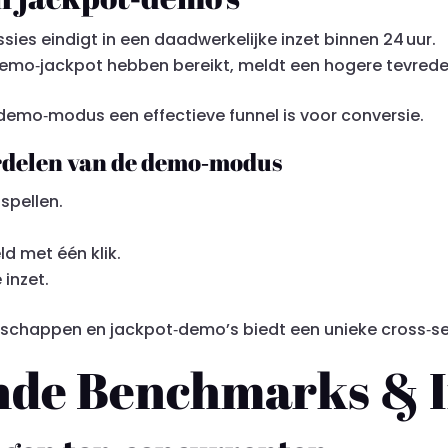
sies eindigt in een daadwerkelijke inzet binnen 24 uur.
 demo‑jackpot hebben bereikt, meldt een hogere tevred
 demo‑modus een effectieve funnel is voor conversie.
oordelen van de demo‑modus
spellen.
d met één klik.
 inzet.
schappen en jackpot‑demo’s biedt een unieke cross‑sel
ende Benchmarks & 