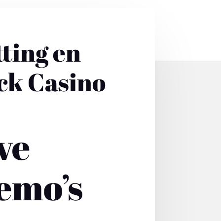
ting en
ck Casino
ve
emo’s