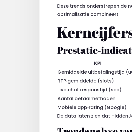
Deze trends onderstrepen de no
optimalisatie combineert.
Kerncijfer
Prestatie‑indica
KPI
Gemiddelde uitbetalingstijd (u
RTP‑gemiddelde (slots)
Live‑chat responstijd (sec)
Aantal betaalmethoden
Mobiele app‑rating (Google)
De data laten zien dat HiddenJ
Trendanalyse va