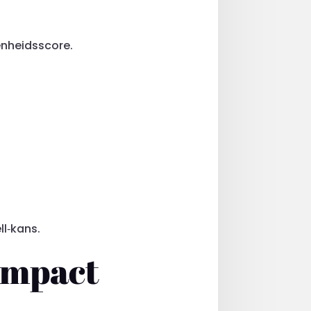
enheidsscore.
l‑kans.
Impact