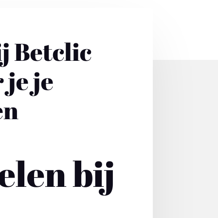
j Betclic
je je
en
elen bij