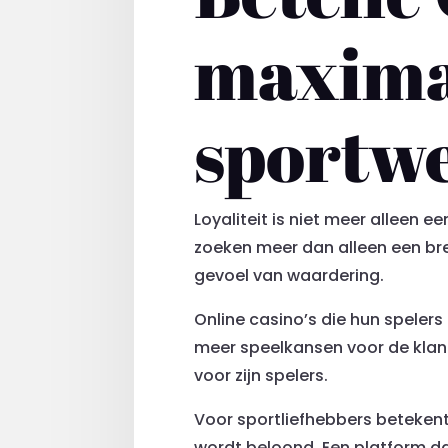
maximal
sportw
Loyaliteit is niet meer alleen 
zoeken meer dan alleen een bre
gevoel van waardering.
Online casino’s die hun speler
meer speelkansen voor de klant
voor zijn spelers.
Voor sportliefhebbers betekent 
wordt beloond. Een platform d