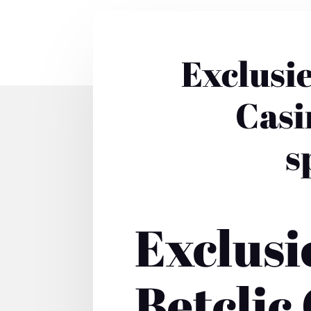
Exclusie
Casi
s
Exclusi
Betclic