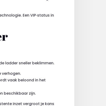
chnologie. Een VIP‑status in
er
de ladder sneller beklimmen.
e verhogen.
ordt vaak beloond in het
en beschikbaar zijn.
tente inzet vergroot je kans