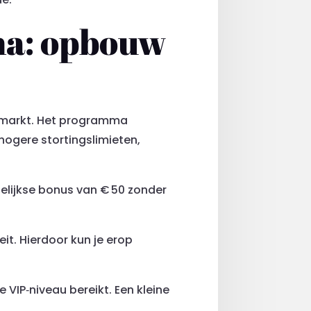
ma: opbouw
e markt. Het programma
 hogere stortingslimieten,
delijkse bonus van € 50 zonder
it. Hierdoor kun je erop
 VIP‑niveau bereikt. Een kleine