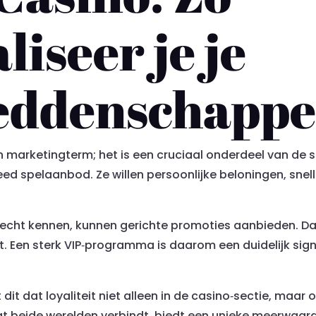
iseer je je
eddenschapp
een marketingterm; het is een cruciaal onderdeel van de
ed spelaanbod. Ze willen persoonlijke beloningen, snell
s echt kennen, kunnen gerichte promoties aanbieden. Dat
. Een sterk VIP‑programma is daarom een duidelijk sign
dit dat loyaliteit niet alleen in de casino‑sectie, ma
at beide werelden verbindt, biedt een unieke meerwaar