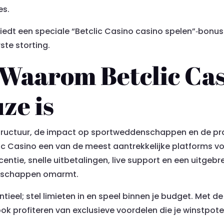
es.
iedt een speciale “Betclic Casino casino spelen”‑bonus 
rste storting.
 Waarom Betclic Cas
ze is
structuur, de impact op sportweddenschappen en de pra
tclic Casino een van de meest aantrekkelijke platforms vo
entie, snelle uitbetalingen, live support en een uitge
enschappen omarmt.
ieel; stel limieten in en speel binnen je budget. Met de
ook profiteren van exclusieve voordelen die je winstpot