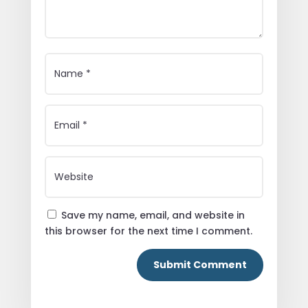
Save my name, email, and website in
this browser for the next time I comment.
Submit Comment