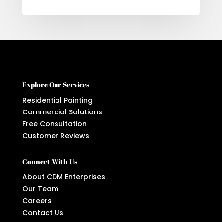
Explore Our Services
Residential Painting
Commercial Solutions
Free Consultation
Customer Reviews
Connect With Us
About CDM Enterprises
Our Team
Careers
Contact Us