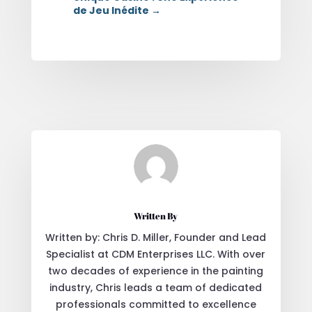
de Jeu Inédite
→
Written By
Written by: Chris D. Miller, Founder and Lead
Specialist at CDM Enterprises LLC. With over
two decades of experience in the painting
industry, Chris leads a team of dedicated
professionals committed to excellence