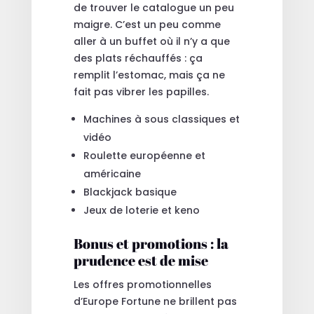
de trouver le catalogue un peu
maigre. C’est un peu comme
aller à un buffet où il n’y a que
des plats réchauffés : ça
remplit l’estomac, mais ça ne
fait pas vibrer les papilles.
Machines à sous classiques et
vidéo
Roulette européenne et
américaine
Blackjack basique
Jeux de loterie et keno
Bonus et promotions : la
prudence est de mise
Les offres promotionnelles
d’Europe Fortune ne brillent pas