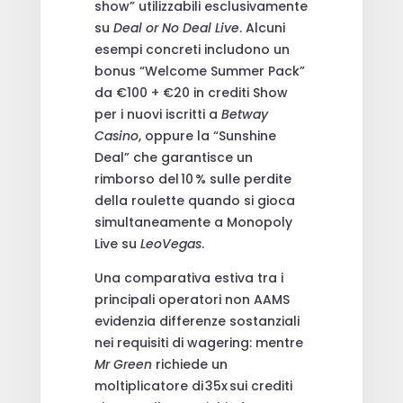
show” utilizzabili esclusivamente
su
Deal or No Deal Live
. Alcuni
esempi concreti includono un
bonus “Welcome Summer Pack”
da €100 + €20 in crediti Show
per i nuovi iscritti a
Betway
Casino
, oppure la “Sunshine
Deal” che garantisce un
rimborso del 10 % sulle perdite
della roulette quando si gioca
simultaneamente a Monopoly
Live su
LeoVegas
.
Una comparativa estiva tra i
principali operatori non AAMS
evidenzia differenze sostanziali
nei requisiti di wagering: mentre
Mr Green
richiede un
moltiplicatore di 35x sui crediti