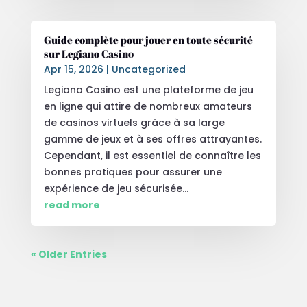
Guide complète pour jouer en toute sécurité
sur Legiano Casino
Apr 15, 2026
|
Uncategorized
Legiano Casino est une plateforme de jeu
en ligne qui attire de nombreux amateurs
de casinos virtuels grâce à sa large
gamme de jeux et à ses offres attrayantes.
Cependant, il est essentiel de connaître les
bonnes pratiques pour assurer une
expérience de jeu sécurisée...
read more
« Older Entries