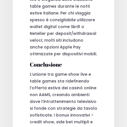
table games durante le notti
estive italiane. Per chi viaggia
spesso è consigliabile utilizzare
wallet digital come Skrill o
Neteller per deposit/withdrawal
veloci; molti siti includono
anche opzioni Apple Pay
ottimizzate per dispositivi mobili.
Conclusione
L’unione tra game‑show live e
table games sta ridefinendo
l’offerta estiva dei casinò online
non AAMS, creando ambienti
dove l’intrattenimento televisivo
si fonde con strategie da tavolo
sofisticate. I bonus innovativi –
credit show, side bet multipli e