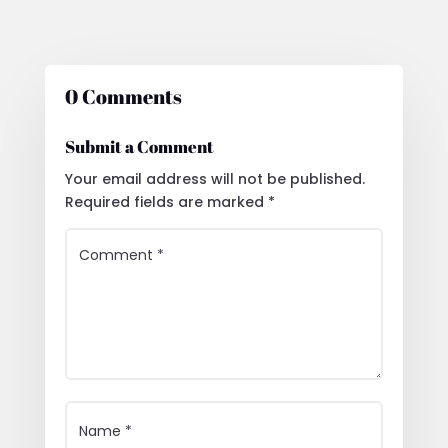
0 Comments
Submit a Comment
Your email address will not be published.
Required fields are marked
*