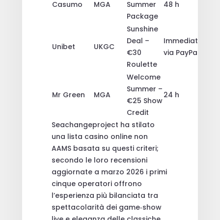
Casumo
MGA
Summer
48 h
Package
Sunshine
Deal –
Immediato
Unibet
UKGC
€30
via PayPal
Roulette
Welcome
Summer –
Mr Green
MGA
24 h
€25 Show
Credit
Seachangeproject ha stilato
una lista casino online non
AAMS basata su questi criteri;
secondo le loro recensioni
aggiornate a marzo 2026 i primi
cinque operatori offrono
l’esperienza più bilanciata tra
spettacolarità dei game‑show
live e eleganza delle classiche