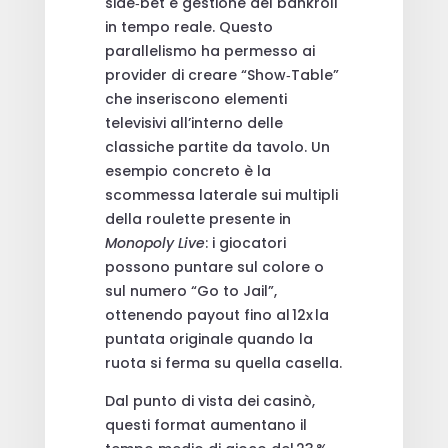
side‑bet e gestione del bankroll
in tempo reale. Questo
parallelismo ha permesso ai
provider di creare “Show‑Table”
che inseriscono elementi
televisivi all’interno delle
classiche partite da tavolo. Un
esempio concreto è la
scommessa laterale sui multipli
della roulette presente in
Monopoly Live
: i giocatori
possono puntare sul colore o
sul numero “Go to Jail”,
ottenendo payout fino al 12x la
puntata originale quando la
ruota si ferma su quella casella.
Dal punto di vista dei casinò,
questi format aumentano il