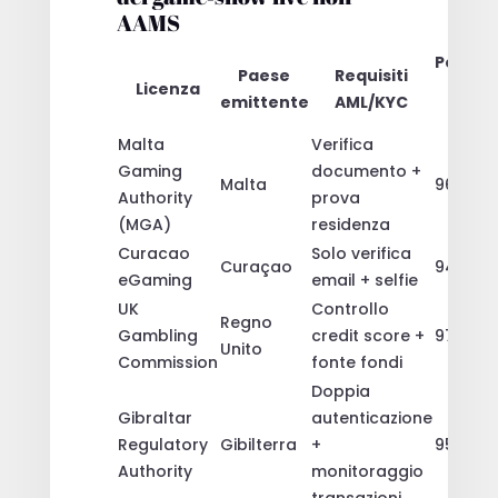
AAMS
Percen
Paese
Requisiti
Licenza
pay
emittente
AML/KYC
med
Malta
Verifica
Gaming
documento +
Malta
96–98 
Authority
prova
(MGA)
residenza
Curacao
Solo verifica
Curaçao
94–96 
eGaming
email + selfie
UK
Controllo
Regno
Gambling
credit score +
97–99 
Unito
Commission
fonte fondi
Doppia
Gibraltar
autenticazione
Regulatory
Gibilterra
+
95–97 
Authority
monitoraggio
transazioni