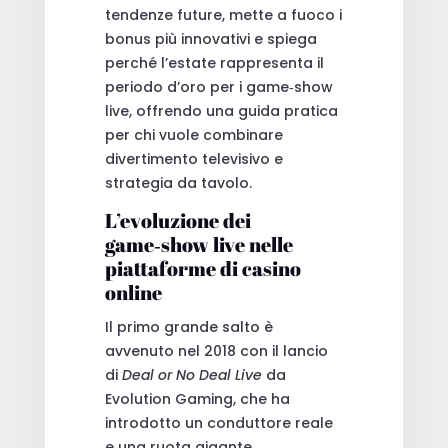
tendenze future, mette a fuoco i
bonus più innovativi e spiega
perché l’estate rappresenta il
periodo d’oro per i game‑show
live, offrendo una guida pratica
per chi vuole combinare
divertimento televisivo e
strategia da tavolo.
L’evoluzione dei
game‑show live nelle
piattaforme di casino
online
Il primo grande salto è
avvenuto nel 2018 con il lancio
di
Deal or No Deal Live
da
Evolution Gaming, che ha
introdotto un conduttore reale
e una ruota gigante