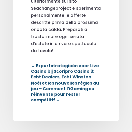
ulteriormente sul sito
Seachangeproject e sperimenta
personalmente le offerte
descritte prima della prossima
ondata calda. Preparati a
trasformare ogni serata
d’estate in un vero spettacolo
da tavolo!
←
Expertstrategieën voor Live
Casino bij Scoripro Casino 3:
Echt Dealers, Echt Winsten
Noël et les nouvelles règles du
jeu – Comment l’iGaming se
réinvente pour rester
compétitif
→