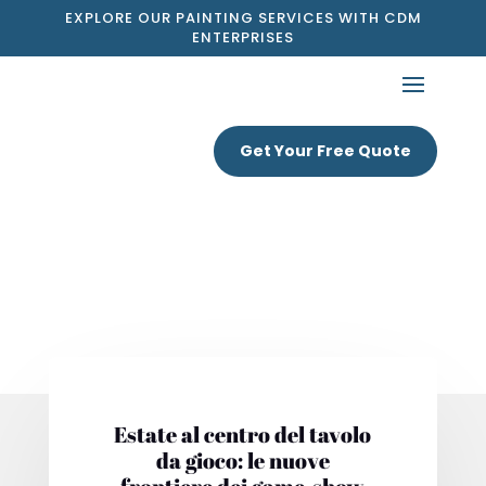
EXPLORE OUR PAINTING SERVICES WITH CDM
ENTERPRISES
Get Your Free Quote
Estate al centro del tavolo
da gioco: le nuove