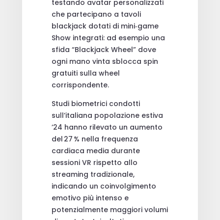
testando avatar personalizzati
che partecipano a tavoli
blackjack dotati di mini‑game
Show integrati: ad esempio una
sfida “Blackjack Wheel” dove
ogni mano vinta sblocca spin
gratuiti sulla wheel
corrispondente.
Studi biometrici condotti
sull’italiana popolazione estiva
’24 hanno rilevato un aumento
del 27 % nella frequenza
cardiaca media durante
sessioni VR rispetto allo
streaming tradizionale,
indicando un coinvolgimento
emotivo più intenso e
potenzialmente maggiori volumi