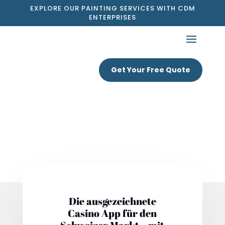
EXPLORE OUR PAINTING SERVICES WITH CDM
ENTERPRISES
Get Your Free Quote
Die ausgezeichnete
Casino App für den