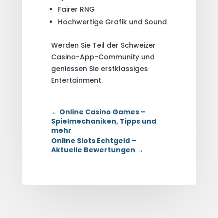
Fairer RNG
Hochwertige Grafik und Sound
Werden Sie Teil der Schweizer
Casino-App-Community und
geniessen Sie erstklassiges
Entertainment.
←
Online Casino Games –
Spielmechaniken, Tipps und
mehr
Online Slots Echtgeld –
Aktuelle Bewertungen
→