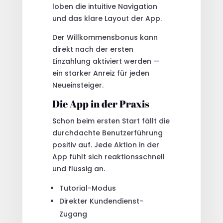
loben die intuitive Navigation
und das klare Layout der App.
Der Willkommensbonus kann
direkt nach der ersten
Einzahlung aktiviert werden —
ein starker Anreiz für jeden
Neueinsteiger.
Die App in der Praxis
Schon beim ersten Start fällt die
durchdachte Benutzerführung
positiv auf. Jede Aktion in der
App fühlt sich reaktionsschnell
und flüssig an.
Tutorial-Modus
Direkter Kundendienst-
Zugang