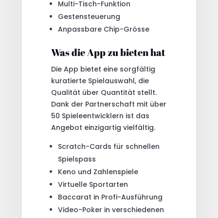
Multi-Tisch-Funktion
Gestensteuerung
Anpassbare Chip-Grösse
Was die App zu bieten hat
Die App bietet eine sorgfältig
kuratierte Spielauswahl, die
Qualität über Quantität stellt.
Dank der Partnerschaft mit über
50 Spieleentwicklern ist das
Angebot einzigartig vielfältig.
Scratch-Cards für schnellen
Spielspass
Keno und Zahlenspiele
Virtuelle Sportarten
Baccarat in Profi-Ausführung
Video-Poker in verschiedenen