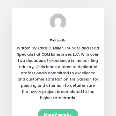
Written By
Written by: Chris D. Miller, Founder and Lead
Specialist at CDM Enterprises LLC. With over
two decades of experience in the painting
industry, Chris leads a team of dedicated
professionals committed to excellence
and customer satisfaction. His passion for
painting and attention to detail ensure
that every project is completed to the
highest standards.
More Posts by