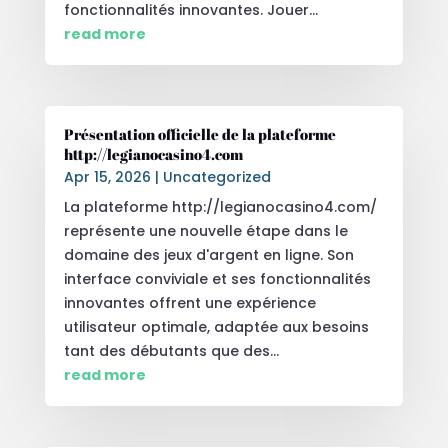
fonctionnalités innovantes. Jouer...
read more
Présentation officielle de la plateforme
http://legianocasino4.com
Apr 15, 2026
|
Uncategorized
La plateforme http://legianocasino4.com/
représente une nouvelle étape dans le
domaine des jeux d'argent en ligne. Son
interface conviviale et ses fonctionnalités
innovantes offrent une expérience
utilisateur optimale, adaptée aux besoins
tant des débutants que des...
read more