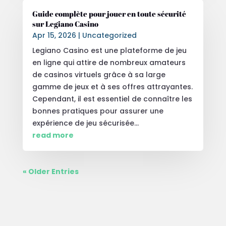
Guide complète pour jouer en toute sécurité
sur Legiano Casino
Apr 15, 2026
|
Uncategorized
Legiano Casino est une plateforme de jeu
en ligne qui attire de nombreux amateurs
de casinos virtuels grâce à sa large
gamme de jeux et à ses offres attrayantes.
Cependant, il est essentiel de connaître les
bonnes pratiques pour assurer une
expérience de jeu sécurisée...
read more
« Older Entries