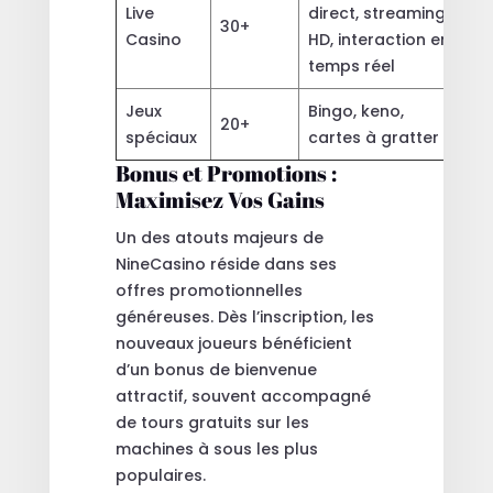
Live
direct, streaming
30+
Casino
HD, interaction en
temps réel
Jeux
Bingo, keno,
20+
spéciaux
cartes à gratter
Bonus et Promotions :
Maximisez Vos Gains
Un des atouts majeurs de
NineCasino réside dans ses
offres promotionnelles
généreuses. Dès l’inscription, les
nouveaux joueurs bénéficient
d’un bonus de bienvenue
attractif, souvent accompagné
de tours gratuits sur les
machines à sous les plus
populaires.