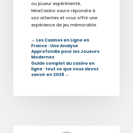
ou joueur expérimenté,
NineCasino saura répondre à
vos attentes et vous offrir une
expérience de jeu mémorable.
←
Les Casinos en Ligne en
France : Une Analyse
Approfondie pour les Joueurs
Modernes
Guide complet du casino en
ligne : tout ce que vous devez
savoir en 2026
→