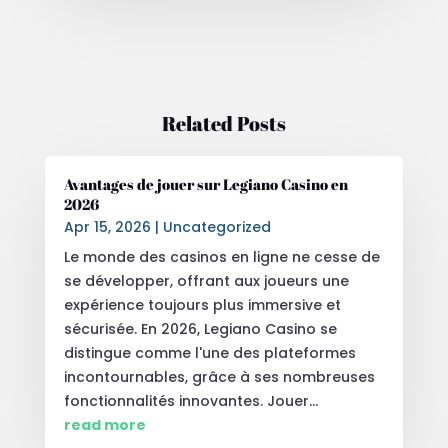
Related Posts
Avantages de jouer sur Legiano Casino en
2026
Apr 15, 2026
|
Uncategorized
Le monde des casinos en ligne ne cesse de
se développer, offrant aux joueurs une
expérience toujours plus immersive et
sécurisée. En 2026, Legiano Casino se
distingue comme l'une des plateformes
incontournables, grâce à ses nombreuses
fonctionnalités innovantes. Jouer...
read more