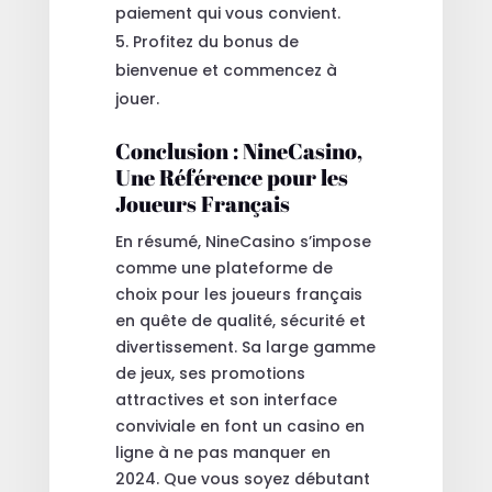
paiement qui vous convient.
Profitez du bonus de
bienvenue et commencez à
jouer.
Conclusion : NineCasino,
Une Référence pour les
Joueurs Français
En résumé, NineCasino s’impose
comme une plateforme de
choix pour les joueurs français
en quête de qualité, sécurité et
divertissement. Sa large gamme
de jeux, ses promotions
attractives et son interface
conviviale en font un casino en
ligne à ne pas manquer en
2024. Que vous soyez débutant