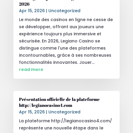
2026
Apr 15, 2026
|
Uncategorized
Le monde des casinos en ligne ne cesse de
se développer, offrant aux joueurs une
expérience toujours plus immersive et
sécurisée. En 2026, Legiano Casino se
distingue comme l'une des plateformes
incontournables, grâce à ses nombreuses
fonctionnalités innovantes. Jouer...
read more
Présentation officielle de la plateforme
http://legianocasino4.com
Apr 15, 2026
|
Uncategorized
La plateforme http://legianocasino4.com/
représente une nouvelle étape dans le