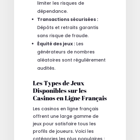
limiter les risques de
dépendance.
Transactions sécurisées :
Dépôts et retraits garantis
sans risque de fraude.
Équité des jeux :
Les
générateurs de nombres
aléatoires sont régulièrement
audités.
Les Types de Jeux
Disponibles sur les
Casinos en Ligne Français
Les casinos en ligne français
offrent une large gamme de
jeux pour satisfaire tous les
profils de joueurs. Voici les
catégories les plus populaires :