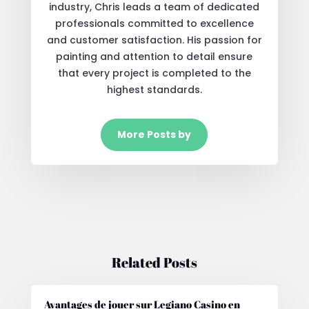
industry, Chris leads a team of dedicated
professionals committed to excellence
and customer satisfaction. His passion for
painting and attention to detail ensure
that every project is completed to the
highest standards.
More Posts by
Related Posts
Avantages de jouer sur Legiano Casino en