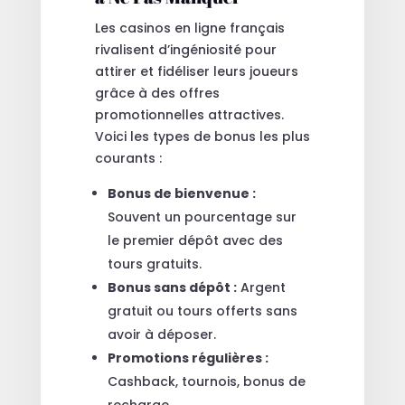
Les casinos en ligne français
rivalisent d’ingéniosité pour
attirer et fidéliser leurs joueurs
grâce à des offres
promotionnelles attractives.
Voici les types de bonus les plus
courants :
Bonus de bienvenue :
Souvent un pourcentage sur
le premier dépôt avec des
tours gratuits.
Bonus sans dépôt :
Argent
gratuit ou tours offerts sans
avoir à déposer.
Promotions régulières :
Cashback, tournois, bonus de
recharge.