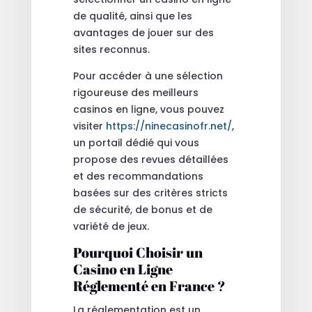
de qualité, ainsi que les
avantages de jouer sur des
sites reconnus.
Pour accéder à une sélection
rigoureuse des meilleurs
casinos en ligne, vous pouvez
visiter
https://ninecasinofr.net/
,
un portail dédié qui vous
propose des revues détaillées
et des recommandations
basées sur des critères stricts
de sécurité, de bonus et de
variété de jeux.
Pourquoi Choisir un
Casino en Ligne
Réglementé en France ?
La réglementation est un