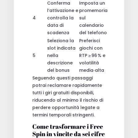
Conferma
Imposta un
l’attivazione e
promemoria
4
controlla la
sul
data di
calendario
scadenza
del telefono
Seleziona la
Preferisci
slot indicata
giochi con
5
nella
RTP ≥ 96 % e
descrizione
volatilità
del bonus
media‑alta
Seguendo questi passaggi
potrai reclamare rapidamente
tutti i giri gratuiti disponibili,
riducendo al minimo il rischio di
perdere opportunità legate a
termini temporali stringenti.
Come trasformare i Free
Spin in vincite da sei cifre