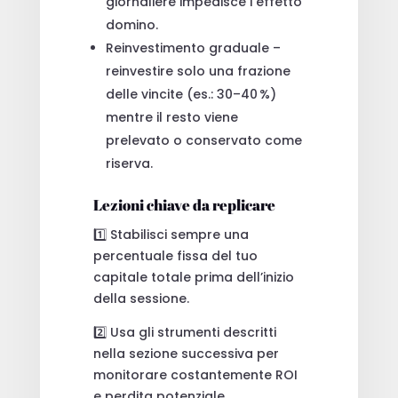
giornaliere impedisce l’effetto
domino.
Reinvestimento graduale –
reinvestire solo una frazione
delle vincite (es.: 30–40 %)
mentre il resto viene
prelevato o conservato come
riserva.
Lezioni chiave da replicare
1️⃣ Stabilisci sempre una
percentuale fissa del tuo
capitale totale prima dell’inizio
della sessione.
2️⃣ Usa gli strumenti descritti
nella sezione successiva per
monitorare costantemente ROI
e perdita potenziale.