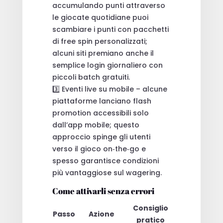
accumulando punti attraverso
le giocate quotidiane puoi
scambiare i punti con pacchetti
di free spin personalizzati;
alcuni siti premiano anche il
semplice login giornaliero con
piccoli batch gratuiti.
3️⃣ Eventi live su mobile – alcune
piattaforme lanciano flash
promotion accessibili solo
dall’app mobile; questo
approccio spinge gli utenti
verso il gioco on‑the‑go e
spesso garantisce condizioni
più vantaggiose sul wagering.
Come attivarli senza errori
Consiglio
Passo
Azione
pratico