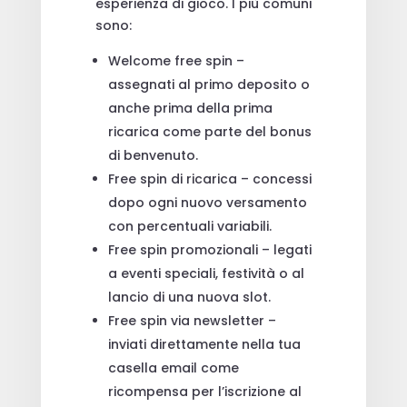
esperienza di gioco. I più comuni
sono:
Welcome free spin –
assegnati al primo deposito o
anche prima della prima
ricarica come parte del bonus
di benvenuto.
Free spin di ricarica – concessi
dopo ogni nuovo versamento
con percentuali variabili.
Free spin promozionali – legati
a eventi speciali, festività o al
lancio di una nuova slot.
Free spin via newsletter –
inviati direttamente nella tua
casella email come
ricompensa per l’iscrizione al