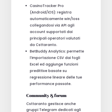
CasinoTracker Pro
(Android/iOS): registra
automaticamente win/loss
collegandosi via API agli
account supportati dai
principali operatori valutati
da Csttaranto.
BetBuddy Analytics: permette
l’importazione CSV dai fogli
Excel ed aggiunge funzioni
predittive basate su
regressione lineare delle tue
performance passate.
Community & forum
Csttaranto gestisce anche
gruppi Telegram dedicati agli