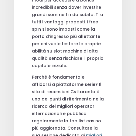
incredibili senza dover investire
grandi somme fin da subito. Tra
tutti i vantaggi proposti, i free
spin si sono imposti come la
porta d’ingresso più allettante
per chi vuole testare le proprie
abilità su slot machine di alta
qualità senza rischiare il proprio
capitale iniziale.
Perché è fondamentale
affidarsi a piattaforme serie? Il
sito di recensioni Csttaranto è
uno dei punti di riferimento nella
ricerca dei migliori operatori
internazionali e pubblica
regolarmente la top list casino
più aggiornata. Consultare la
sua sezione dedicata ai
migliori