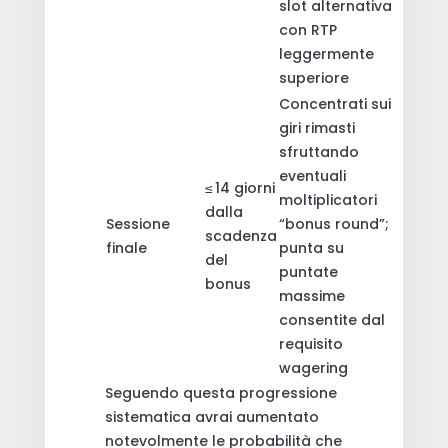
slot alternativa
con RTP
leggermente
superiore
Concentrati sui
giri rimasti
sfruttando
eventuali
≤ 14 giorni
moltiplicatori
dalla
Sessione
“bonus round”;
scadenza
finale
punta su
del
puntate
bonus
massime
consentite dal
requisito
wagering
Seguendo questa progressione
sistematica avrai aumentato
notevolmente le probabilità che