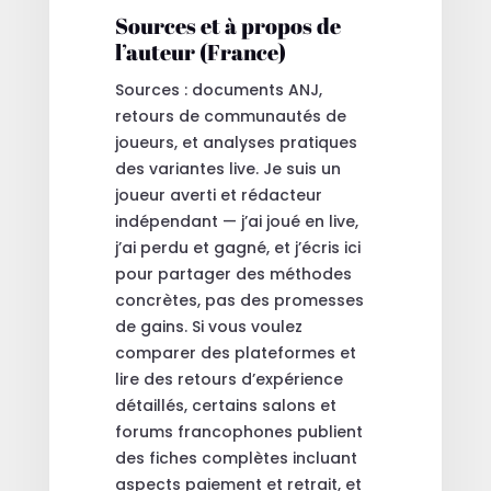
Sources et à propos de
l’auteur (France)
Sources : documents ANJ,
retours de communautés de
joueurs, et analyses pratiques
des variantes live. Je suis un
joueur averti et rédacteur
indépendant — j’ai joué en live,
j’ai perdu et gagné, et j’écris ici
pour partager des méthodes
concrètes, pas des promesses
de gains. Si vous voulez
comparer des plateformes et
lire des retours d’expérience
détaillés, certains salons et
forums francophones publient
des fiches complètes incluant
aspects paiement et retrait, et