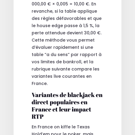
000,00 € × 0,005 = 10,00 €. En
revanche, si la table applique
des règles défavorables et que
le house edge passe à 1,5 %, la
perte attendue devient 30,00 €.
Cette méthode vous permet
d’évaluer rapidement si une
table “a du sens” par rapport à
vos limites de bankroll, et la
rubrique suivante compare les
variantes live courantes en
France.
Variantes de blackjack en
direct populaires en
France et leur impact
RTP
En France on kiffe le Texas
Hold’em pour le poker, mais