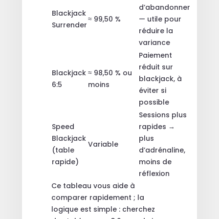
d’abandonner
Blackjack
≈ 99,50 %
— utile pour
Surrender
réduire la
variance
Paiement
réduit sur
Blackjack
≈ 98,50 % ou
blackjack, à
6:5
moins
éviter si
possible
Sessions plus
Speed
rapides →
Blackjack
plus
Variable
(table
d’adrénaline,
rapide)
moins de
réflexion
Ce tableau vous aide à
comparer rapidement ; la
logique est simple : cherchez