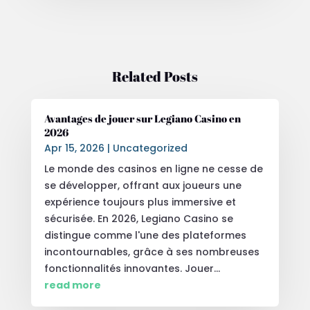
Related Posts
Avantages de jouer sur Legiano Casino en
2026
Apr 15, 2026
|
Uncategorized
Le monde des casinos en ligne ne cesse de
se développer, offrant aux joueurs une
expérience toujours plus immersive et
sécurisée. En 2026, Legiano Casino se
distingue comme l'une des plateformes
incontournables, grâce à ses nombreuses
fonctionnalités innovantes. Jouer...
read more