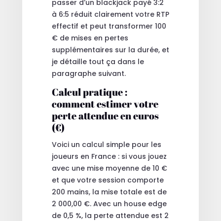
passer d’un blackjack payé 3:2
à 6:5 réduit clairement votre RTP
effectif et peut transformer 100
€ de mises en pertes
supplémentaires sur la durée, et
je détaille tout ça dans le
paragraphe suivant.
Calcul pratique :
comment estimer votre
perte attendue en euros
(€)
Voici un calcul simple pour les
joueurs en France : si vous jouez
avec une mise moyenne de 10 €
et que votre session comporte
200 mains, la mise totale est de
2 000,00 €. Avec un house edge
de 0,5 %, la perte attendue est 2