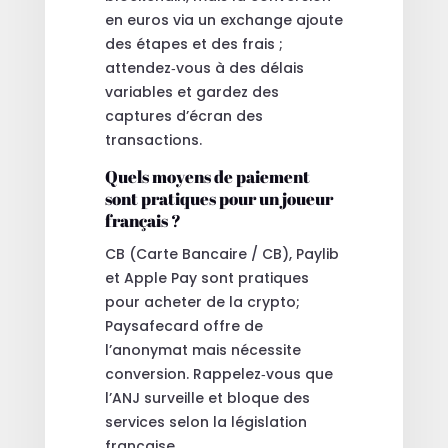
en euros via un exchange ajoute
des étapes et des frais ;
attendez‑vous à des délais
variables et gardez des
captures d’écran des
transactions.
Quels moyens de paiement
sont pratiques pour un joueur
français ?
CB (Carte Bancaire / CB), Paylib
et Apple Pay sont pratiques
pour acheter de la crypto;
Paysafecard offre de
l’anonymat mais nécessite
conversion. Rappelez‑vous que
l’ANJ surveille et bloque des
services selon la législation
française.