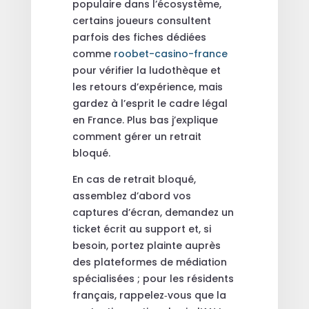
populaire dans l’écosystème,
certains joueurs consultent
parfois des fiches dédiées
comme
roobet-casino-france
pour vérifier la ludothèque et
les retours d’expérience, mais
gardez à l’esprit le cadre légal
en France. Plus bas j’explique
comment gérer un retrait
bloqué.
En cas de retrait bloqué,
assemblez d’abord vos
captures d’écran, demandez un
ticket écrit au support et, si
besoin, portez plainte auprès
des plateformes de médiation
spécialisées ; pour les résidents
français, rappelez‑vous que la