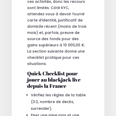
ces activités, donc les recours
sont limités. Côté KYC,
attendez‑vous à devoir fournir
carte d’identité, justificatif de
domicile récent (moins de trois
mois) et, parfois, preuve de
source des fonds pour des
gains supérieurs à 10 000,00 €.
La section suivante donne une
checklist pratique pour ces
situations.
Quick Checklist pour
jouer au blackjack live
depuis la France
Vérifiez les règles de la table
(3:2, nombre de decks,
surrender).
Fixez une mise max et une