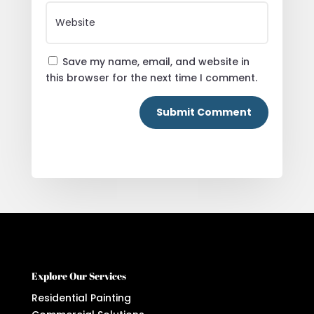
Save my name, email, and website in
this browser for the next time I comment.
Submit Comment
Explore Our Services
Residential Painting