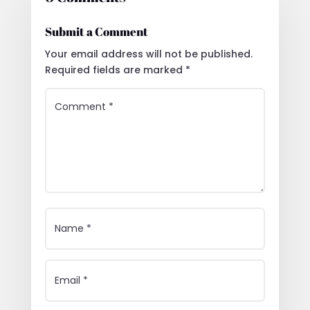
Submit a Comment
Your email address will not be published.
Required fields are marked
*