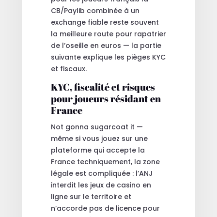
CB/Paylib combinée à un
exchange fiable reste souvent
la meilleure route pour rapatrier
de l’oseille en euros — la partie
suivante explique les pièges KYC
et fiscaux.
KYC, fiscalité et risques
pour joueurs résidant en
France
Not gonna sugarcoat it —
même si vous jouez sur une
plateforme qui accepte la
France techniquement, la zone
légale est compliquée : l’ANJ
interdit les jeux de casino en
ligne sur le territoire et
n’accorde pas de licence pour