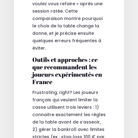
voulez vous refaire » après une
session ratée. Cette
comparaison montre pourquoi
le choix de la table change la
donne, et je précise ensuite
quelques erreurs fréquentes à
éviter.
Outils et approches : ce
que recommandent les
joueurs expérimentés en
France
Frustrating, right? Les joueurs
français qui veulent limiter la
casse utilisent trois leviers : 1)
connaitre exactement les règles
de la table avant de s’asseoir,
2) gérer la bankroll avec limites
strictes (ex : stop‑loss 100 € par