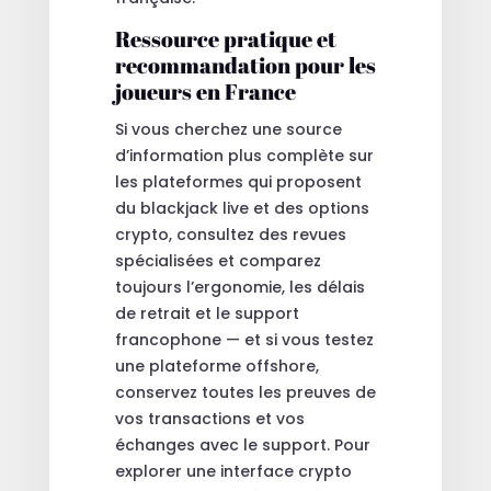
Ressource pratique et
recommandation pour les
joueurs en France
Si vous cherchez une source
d’information plus complète sur
les plateformes qui proposent
du blackjack live et des options
crypto, consultez des revues
spécialisées et comparez
toujours l’ergonomie, les délais
de retrait et le support
francophone — et si vous testez
une plateforme offshore,
conservez toutes les preuves de
vos transactions et vos
échanges avec le support. Pour
explorer une interface crypto