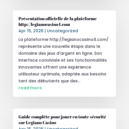
Présentation officielle de la plateforme
http://legianocasino4.com
Apr 15, 2026
|
Uncategorized
La plateforme http://legianocasino4.com/
représente une nouvelle étape dans le
domaine des jeux d'argent en ligne. Son
interface conviviale et ses fonctionnalités
innovantes offrent une expérience
utilisateur optimale, adaptée aux besoins
tant des débutants que des...
read more
Guide complète pour jouer en toute sécurité
sur Legiano Casino
Apr 15, 2026
|
Uncategorized