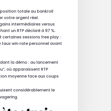
position totale au bankroll
er votre argent réel.
gains intermédiaires versus
chant un RTP déclaré à 97 %.
 certaines sessions free play :
 taux win‑rate personnel avant
ndant la démo : au lancement
jeu”, où apparaissent RTP
sition moyenne face aux coups
duisent considérablement le
agering.​