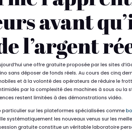
eurs avant qu’i
de l’argent ré
aujourd’hui une offre gratuite proposée par les sites d’
ino sans déposer de fonds réels. Au cours des cinq der
biles et à la volonté des opérateurs de réduire le frotte
 intimidés par la complexité des machines à sous ou la s
iences restent limitées à des démonstrations vidéo.
 particulier sur les plateformes spécialisées comme
bo
lle systématiquement les nouveaux venus sur les meill
ession gratuite constitue un véritable laboratoire pers