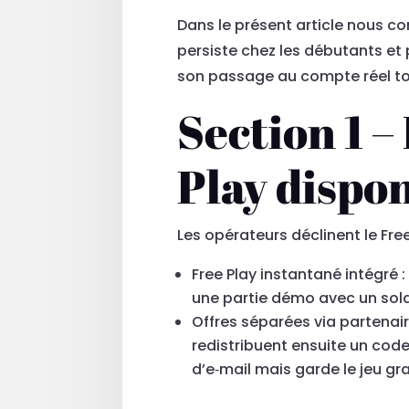
Dans le présent article nous c
persiste chez les débutants et
son passage au compte réel tout
Section 1 –
Play dispo
Les opérateurs déclinent le Free
Free Play instantané intégré 
une partie démo avec un solde
Offres séparées via partenair
redistribuent ensuite un code
d’e‑mail mais garde le jeu gra