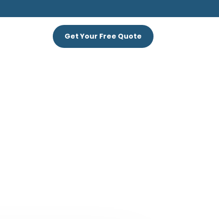
S
Get Your Free Quote