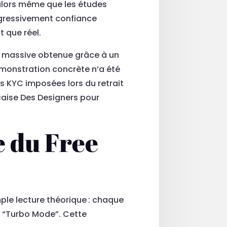
 alors même que les études
ogressivement confiance
 que réel.
ire massive obtenue grâce à un
émonstration concrète n’a été
ces KYC imposées lors du retrait
çaise Des Designers pour
e du Free
mple lecture théorique : chaque
ou “Turbo Mode”. Cette