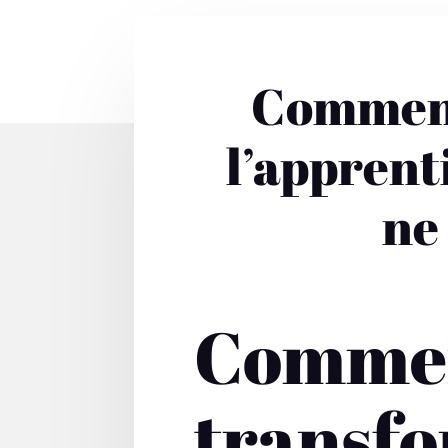
Comment 
l’apprent
ne
Comment
transfo