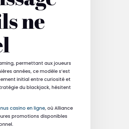
ls ne
el
iGaming, permettant aux joueurs
nières années, ce modèle s’est
ment initial entre curiosité et
tratégie du blackjack, hésitent
nus casino en ligne
, où Alliance
eures promotions disponibles
onnel.