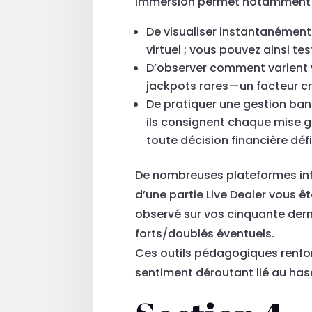
immersion permet notamment 
De visualiser instantanément
virtuel ; vous pouvez ainsi tes
D’observer comment varient v
jackpots rares — un facteur c
De pratiquer une gestion banc
ils consignent chaque mise g
toute décision financière défi
De nombreuses plateformes int
d’une partie Live Dealer vous ê
observé sur vos cinquante der
forts/doublés éventuels.
Ces outils pédagogiques renfo
sentiment déroutant lié au has