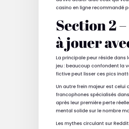
casino en ligne recommandé pa
Section 2 –
à jouer ave
La principale peur réside dans
jeu : beaucoup confondent la v
fictive peut lisser ces pics ina
Un autre frein majeur est celui
francophones spécialisés dans 
après leur première perte réell
mental solide sur le nombre ma
Les mythes circulant sur Reddit