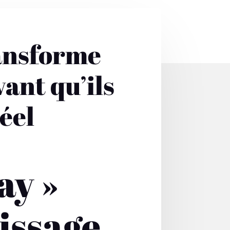
ransforme
ant qu’ils
éel
ay »
issage