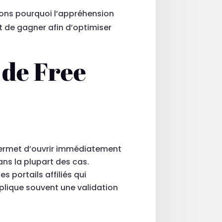
rons pourquoi l’appréhension
 de gagner afin d’optimiser
 de Free
n permet d’ouvrir immédiatement
ans la plupart des cas.
 portails affiliés qui
mplique souvent une validation