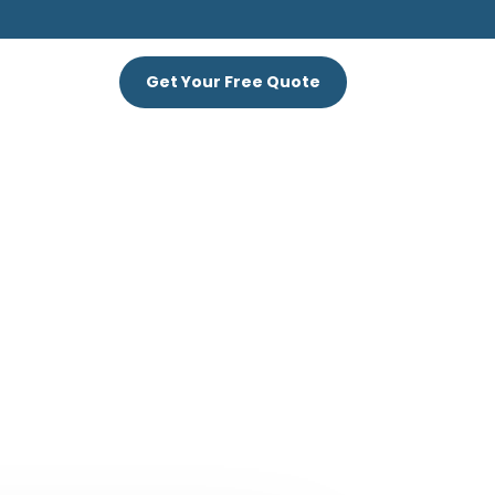
S
Get Your Free Quote