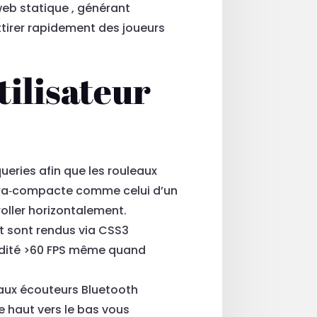
web statique , générant
ttirer rapidement des joueurs
tilisateur
ries afin que les rouleaux
ltra‑compacte comme celui d’un
roller horizontalement.
ot sont rendus via CSS3
uidité >60 FPS même quand
aux écouteurs Bluetooth
le haut vers le bas vous