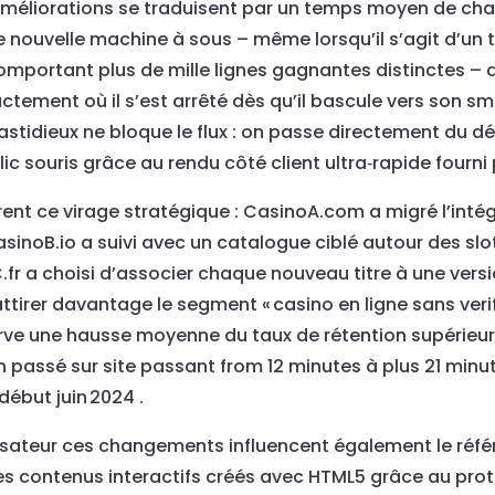
améliorations se traduisent par un temps moyen de cha
nouvelle machine à sous – même lorsqu’il s’agit d’un
mportant plus de mille lignes gagnantes distinctes – 
ement où il s’est arrêté dès qu’il bascule vers son s
astidieux ne bloque le flux : on passe directement du d
ic souris grâce au rendu côté client ultra‑rapide fourn
strent ce virage stratégique : CasinoA.com a migré l’inté
asinoB.io a suivi avec un catalogue ciblé autour des sl
C.fr a choisi d’associer chaque nouveau titre à une vers
attirer davantage le segment « casino en ligne sans verif
rve une hausse moyenne du taux de rétention supérieure
assé sur site passant from 12 minutes à plus 21 minut
début juin 2024 .
sateur ces changements influencent également le réfé
s contenus interactifs créés avec HTML5 grâce au protoc