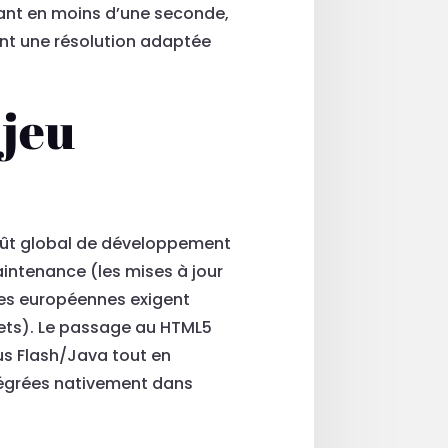
nant en moins d’une seconde,
ant une résolution adaptée
 jeu
 coût global de développement
aintenance (les mises à jour
ces européennes exigent
ets). Le passage au HTML5
us Flash/Java tout en
tégrées nativement dans