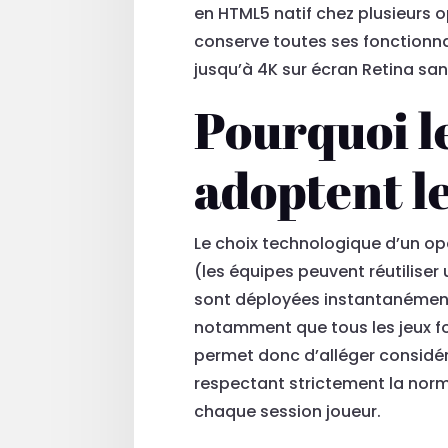
en HTML5 natif chez plusieurs 
conserve toutes ses fonctionnal
jusqu’à 4K sur écran Retina sa
Pourquoi le
adoptent 
Le choix technologique d’un op
(les équipes peuvent réutiliser
sont déployées instantanément
notamment que tous les jeux f
permet donc d’alléger considé
respectant strictement la nor
chaque session joueur.