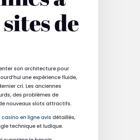
 sites de
nventer son architecture pour
ourd’hui une expérience fluide,
ernier cri. Les anciennes
urds, des problèmes de
de nouveaux slots attractifs.
s
casino en ligne avis
détaillés,
gle technique et ludique.
i supprime le besoin