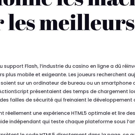
 les meilleurs
u support Flash, l’industrie du casino en ligne a dû réi
rs plus mobile et exigeante. Les joueurs recherchent auj
s soient sur un ordinateur de bureau ou un smartphone d
ctionScript présentaient des temps de chargement lo
es failles de sécurité qui freinaient le développement 
ent réellement une expérience HTML5 optimale et lire de
guide indépendant qui teste chaque plateforme sous l’an
prètent le code HTML5 directement dans la page, ce qu