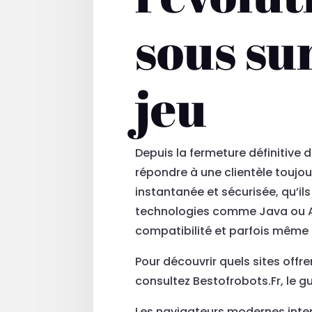
sous sur
jeu
Depuis la fermeture définitive d
répondre à une clientèle toujou
instantanée et sécurisée, qu’il
technologies comme Java ou A
compatibilité et parfois même d
Pour découvrir quels sites offr
consultez Bestofrobots.Fr, le 
Les navigateurs modernes inter