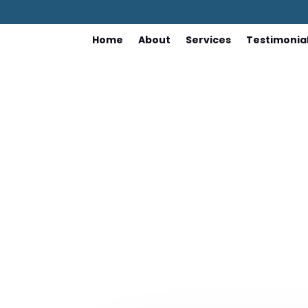
Home
About
Services
Testimonia