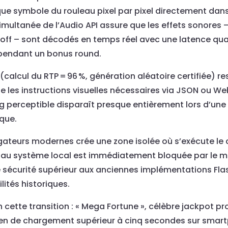
e symbole du rouleau pixel par pixel directement dans 
 simultanée de l’Audio API assure que les effets sonores –
off – sont décodés en temps réel avec une latence qua
 pendant un bonus round.
 (calcul du RTP = 96 %, génération aléatoire certifiée) 
que les instructions visuelles nécessaires via JSON ou W
ag perceptible disparaît presque entièrement lors d’une
ique.
ateurs modernes crée une zone isolée où s’exécute le c
é au système local est immédiatement bloquée par le 
e sécurité supérieur aux anciennes implémentations Fla
lités historiques.
n cette transition : « Mega Fortune », célèbre jackpot p
n de chargement supérieur à cinq secondes sur smart