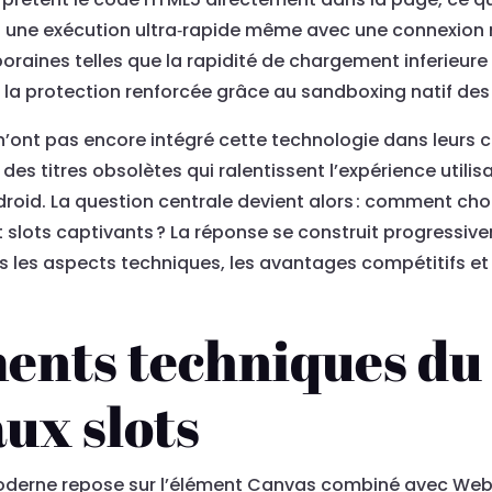
it une exécution ultra‑rapide même avec une connexion m
aines telles que la rapidité de chargement inferieure 
t la protection renforcée grâce au sandboxing natif des
n’ont pas encore intégré cette technologie dans leurs c
des titres obsolètes qui ralentissent l’expérience utili
droid. La question centrale devient alors : comment choi
 slots captivants ? La réponse se construit progressiv
 les aspects techniques, les avantages compétitifs et 
ments techniques d
ux slots
derne repose sur l’élément Canvas combiné avec WebG