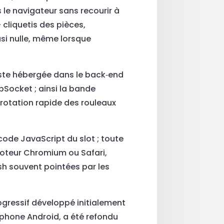
le navigateur sans recourir à
 cliquetis des pièces,
si nulle, même lorsque
reste hébergée dans le back‑end
ebSocket ; ainsi la bande
 rotation rapide des rouleaux
ode JavaScript du slot ; toute
moteur Chromium ou Safari,
sh souvent pointées par les
rogressif développé initialement
phone Android, a été refondu