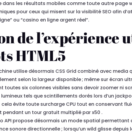
ble dans les résultats mobiles comme toute autre page 
ues pour ceux qui misent sur la visibilité SEO afin d’a
gne” ou “casino en ligne argent réel”.
n de l’expérience u
lots HTML5
ine utilise désormais CSS Grid combiné avec media que
lement selon la largeur disponible ; même sur écran u
t toutes six colonnes visibles sans devoir zoomer ni sc
s lumineux tels que scintillements dorés lors d’un jackp
 cela évite toute surcharge CPU tout en conservant fl
 pendant un tour gratuit multiplié par x50 .
io API propose désormais un mode spatial permettant 
ce sonore directionnelle ; lorsqu’un wild glisse depuis 