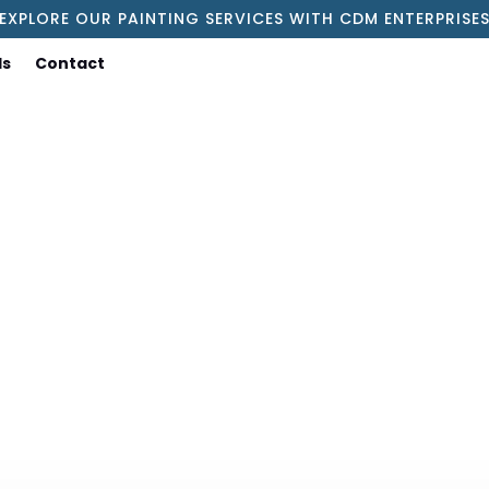
EXPLORE OUR PAINTING SERVICES WITH CDM ENTERPRISE
ls
Contact