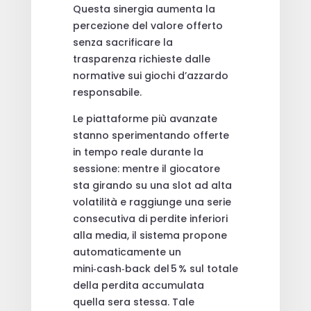
Questa sinergia aumenta la
percezione del valore offerto
senza sacrificare la
trasparenza richieste dalle
normative sui giochi d’azzardo
responsabile.
Le piattaforme più avanzate
stanno sperimentando offerte
in tempo reale durante la
sessione: mentre il giocatore
sta girando su una slot ad alta
volatilità e raggiunge una serie
consecutiva di perdite inferiori
alla media, il sistema propone
automaticamente un
mini‑cash‑back del 5 % sul totale
della perdita accumulata
quella sera stessa. Tale