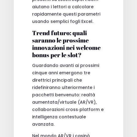
aiutano i lettori a calcolare
rapidamente questi parametri
usando semplici fogli Excel.
Trend futuro: quali
saranno le prossime
innovazioni nei welcome
bonus per le slot?
Guardando avanti ai prossimi
cinque anni emergono tre
direttrici principali che
ridefiniranno ulteriormente i
pacchetti benvenuto: realtà
aumentata/virtuale (AR/VR),
collaborazioni cross‑platform e
intelligenza contestuale
avanzata.
Nel mondo AR/VR i casinò