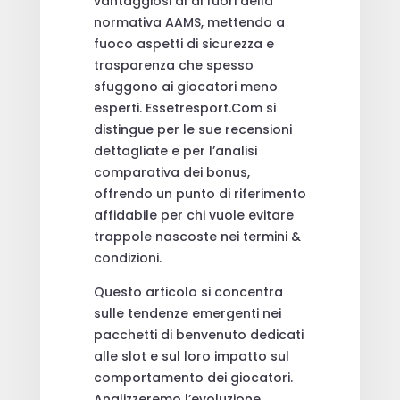
vantaggiosi al di fuori della
normativa AAMS, mettendo a
fuoco aspetti di sicurezza e
trasparenza che spesso
sfuggono ai giocatori meno
esperti. Essetresport.Com si
distingue per le sue recensioni
dettagliate e per l’analisi
comparativa dei bonus,
offrendo un punto di riferimento
affidabile per chi vuole evitare
trappole nascoste nei termini &
condizioni.
Questo articolo si concentra
sulle tendenze emergenti nei
pacchetti di benvenuto dedicati
alle slot e sul loro impatto sul
comportamento dei giocatori.
Analizzeremo l’evoluzione