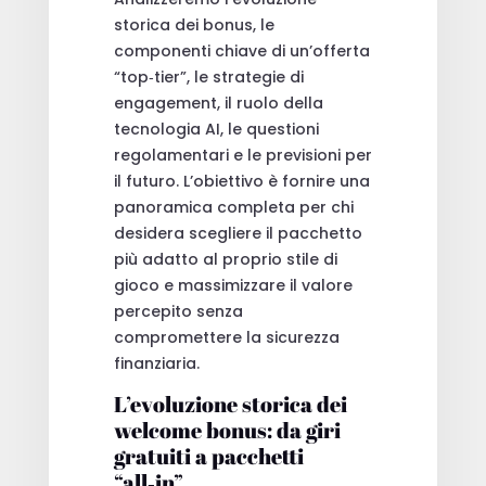
storica dei bonus, le
componenti chiave di un’offerta
“top‑tier”, le strategie di
engagement, il ruolo della
tecnologia AI, le questioni
regolamentari e le previsioni per
il futuro. L’obiettivo è fornire una
panoramica completa per chi
desidera scegliere il pacchetto
più adatto al proprio stile di
gioco e massimizzare il valore
percepito senza
compromettere la sicurezza
finanziaria.
L’evoluzione storica dei
welcome bonus: da giri
gratuiti a pacchetti
“all‑in”