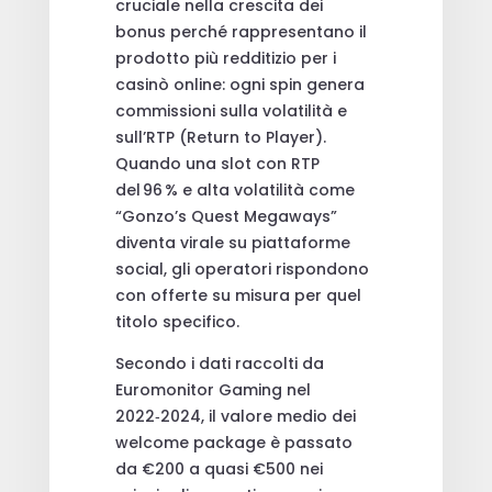
cruciale nella crescita dei
bonus perché rappresentano il
prodotto più redditizio per i
casinò online: ogni spin genera
commissioni sulla volatilità e
sull’RTP (Return to Player).
Quando una slot con RTP
del 96 % e alta volatilità come
“Gonzo’s Quest Megaways”
diventa virale su piattaforme
social, gli operatori rispondono
con offerte su misura per quel
titolo specifico.
Secondo i dati raccolti da
Euromonitor Gaming nel
2022‑2024, il valore medio dei
welcome package è passato
da €200 a quasi €500 nei