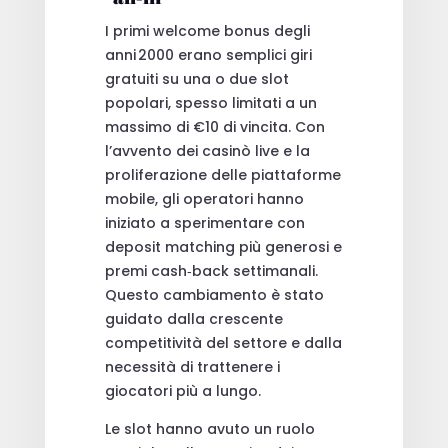
I primi welcome bonus degli
anni 2000 erano semplici giri
gratuiti su una o due slot
popolari, spesso limitati a un
massimo di €10 di vincita. Con
l’avvento dei casinò live e la
proliferazione delle piattaforme
mobile, gli operatori hanno
iniziato a sperimentare con
deposit matching più generosi e
premi cash‑back settimanali.
Questo cambiamento è stato
guidato dalla crescente
competitività del settore e dalla
necessità di trattenere i
giocatori più a lungo.
Le slot hanno avuto un ruolo