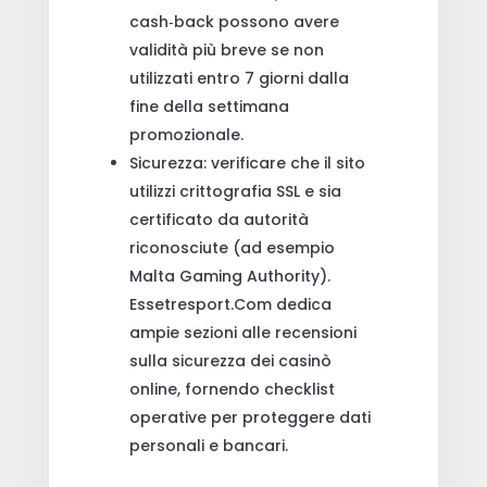
cash‑back possono avere
validità più breve se non
utilizzati entro 7 giorni dalla
fine della settimana
promozionale.
Sicurezza: verificare che il sito
utilizzi crittografia SSL e sia
certificato da autorità
riconosciute (ad esempio
Malta Gaming Authority).
Essetresport.Com dedica
ampie sezioni alle recensioni
sulla sicurezza dei casinò
online, fornendo checklist
operative per proteggere dati
personali e bancari.