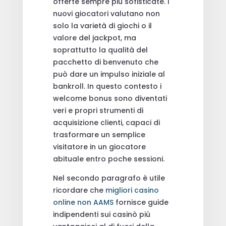
offerte sempre più sofisticate. I
nuovi giocatori valutano non
solo la varietà di giochi o il
valore del jackpot, ma
soprattutto la qualità del
pacchetto di benvenuto che
può dare un impulso iniziale al
bankroll. In questo contesto i
welcome bonus sono diventati
veri e propri strumenti di
acquisizione clienti, capaci di
trasformare un semplice
visitatore in un giocatore
abituale entro poche sessioni.
Nel secondo paragrafo è utile
ricordare che
migliori casino
online non AAMS
fornisce guide
indipendenti sui casinò più