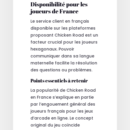
Disponibilité pour les
joueurs de France
Le service client en français
disponible sur les plateformes
proposant Chicken Road est un
facteur crucial pour les joueurs
hexagonaux. Pouvoir
communiquer dans sa langue
maternelle facilite la résolution
des questions ou problèmes.
Points essentiels à retenir
La popularité de Chicken Road
en France s’explique en partie
par l’engouement général des
joueurs français pour les jeux
d’arcade en ligne. Le concept
original du jeu coïncide