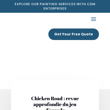
EXPLORE OUR PAINTING SERVICES WITH CDM
ENTERPRISES
Get Your Free Quote
Chicken Road : revue
approfondie du jeu