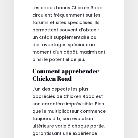
Les codes bonus Chicken Road
circulent fréquemment sur les
forums et sites spécialisés. Ils
permettent souvent d’obtenir
un crédit supplémentaire ou
des avantages spéciaux au
moment d’un dépôt, maximisant
ainsi le potentiel de jeu.
Comment appréhender
Chicken Road
L’un des aspects les plus
appréciés de Chicken Road est
son caractère imprévisible. Bien
que le multiplicateur commence
toujours à 1x, son évolution
ultérieure varie à chaque partie,
garantissant une expérience