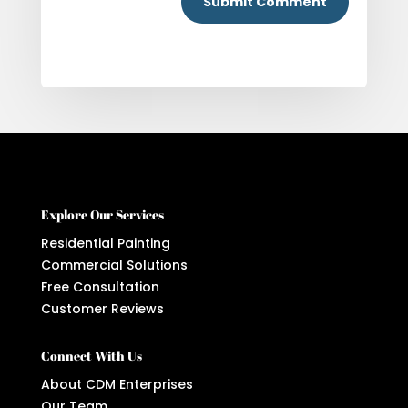
Submit Comment
Explore Our Services
Residential Painting
Commercial Solutions
Free Consultation
Customer Reviews
Connect With Us
About CDM Enterprises
Our Team