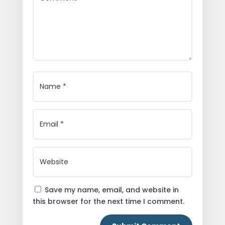
Save my name, email, and website in
this browser for the next time I comment.