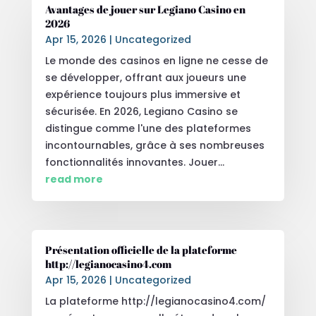
Avantages de jouer sur Legiano Casino en
2026
Apr 15, 2026
|
Uncategorized
Le monde des casinos en ligne ne cesse de
se développer, offrant aux joueurs une
expérience toujours plus immersive et
sécurisée. En 2026, Legiano Casino se
distingue comme l'une des plateformes
incontournables, grâce à ses nombreuses
fonctionnalités innovantes. Jouer...
read more
Présentation officielle de la plateforme
http://legianocasino4.com
Apr 15, 2026
|
Uncategorized
La plateforme http://legianocasino4.com/