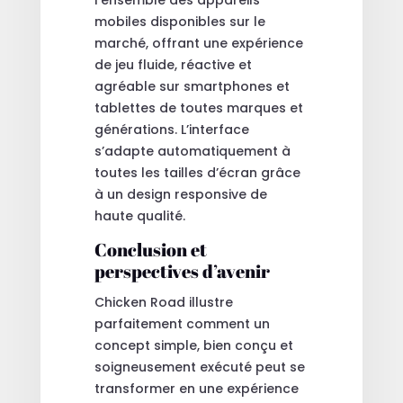
mobiles disponibles sur le
marché, offrant une expérience
de jeu fluide, réactive et
agréable sur smartphones et
tablettes de toutes marques et
générations. L’interface
s’adapte automatiquement à
toutes les tailles d’écran grâce
à un design responsive de
haute qualité.
Conclusion et
perspectives d’avenir
Chicken Road illustre
parfaitement comment un
concept simple, bien conçu et
soigneusement exécuté peut se
transformer en une expérience