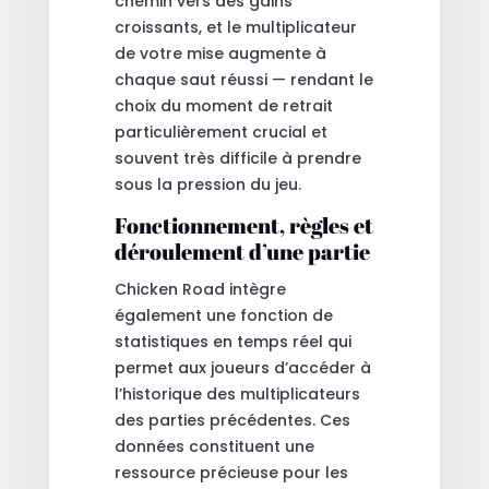
chemin vers des gains
croissants, et le multiplicateur
de votre mise augmente à
chaque saut réussi — rendant le
choix du moment de retrait
particulièrement crucial et
souvent très difficile à prendre
sous la pression du jeu.
Fonctionnement, règles et
déroulement d’une partie
Chicken Road intègre
également une fonction de
statistiques en temps réel qui
permet aux joueurs d’accéder à
l’historique des multiplicateurs
des parties précédentes. Ces
données constituent une
ressource précieuse pour les