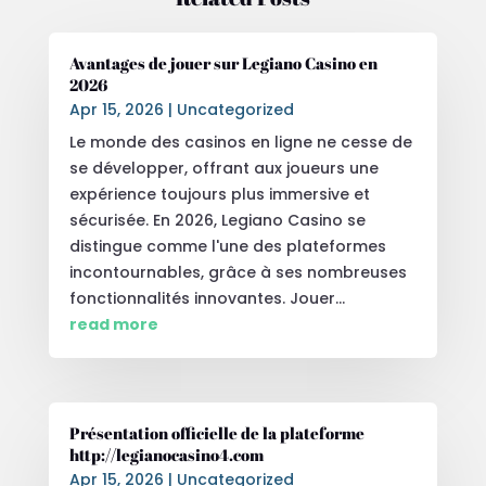
Avantages de jouer sur Legiano Casino en
2026
Apr 15, 2026
|
Uncategorized
Le monde des casinos en ligne ne cesse de
se développer, offrant aux joueurs une
expérience toujours plus immersive et
sécurisée. En 2026, Legiano Casino se
distingue comme l'une des plateformes
incontournables, grâce à ses nombreuses
fonctionnalités innovantes. Jouer...
read more
Présentation officielle de la plateforme
http://legianocasino4.com
Apr 15, 2026
|
Uncategorized