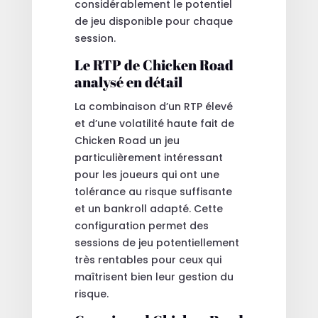
considérablement le potentiel
de jeu disponible pour chaque
session.
Le RTP de Chicken Road
analysé en détail
La combinaison d’un RTP élevé
et d’une volatilité haute fait de
Chicken Road un jeu
particulièrement intéressant
pour les joueurs qui ont une
tolérance au risque suffisante
et un bankroll adapté. Cette
configuration permet des
sessions de jeu potentiellement
très rentables pour ceux qui
maîtrisent bien leur gestion du
risque.