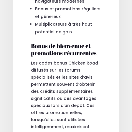
navigateurs modernes
Bonus et promotions réguliers
et généreux
Multiplicateurs à très haut
potentiel de gain
Bonus de bienvenue et
promotions récurrentes
Les codes bonus Chicken Road
diffusés sur les forums
spécialisés et les sites d’avis
permettent souvent d’obtenir
des crédits supplémentaires
significatifs ou des avantages
spéciaux lors d’un dépôt. Ces
offres promotionnelles,
lorsqu’elles sont utilisées
intelligemment, maximisent