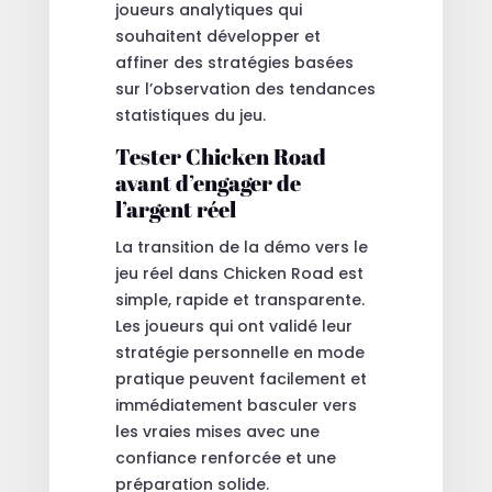
joueurs analytiques qui
souhaitent développer et
affiner des stratégies basées
sur l’observation des tendances
statistiques du jeu.
Tester Chicken Road
avant d’engager de
l’argent réel
La transition de la démo vers le
jeu réel dans Chicken Road est
simple, rapide et transparente.
Les joueurs qui ont validé leur
stratégie personnelle en mode
pratique peuvent facilement et
immédiatement basculer vers
les vraies mises avec une
confiance renforcée et une
préparation solide.