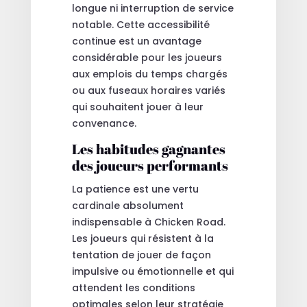
longue ni interruption de service
notable. Cette accessibilité
continue est un avantage
considérable pour les joueurs
aux emplois du temps chargés
ou aux fuseaux horaires variés
qui souhaitent jouer à leur
convenance.
Les habitudes gagnantes
des joueurs performants
La patience est une vertu
cardinale absolument
indispensable à Chicken Road.
Les joueurs qui résistent à la
tentation de jouer de façon
impulsive ou émotionnelle et qui
attendent les conditions
optimales selon leur stratégie