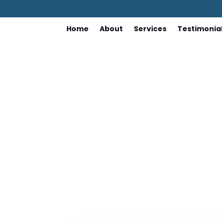
Home
About
Services
Testimonia