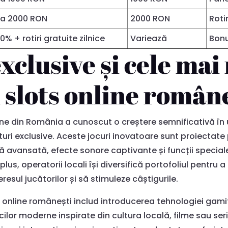
la 2000 RON
2000 RON
Roti
% + rotiri gratuite zilnice
Variează
Bonu
clusive și cele mai
 slots online român
ine din România a cunoscut o creștere semnificativă în ul
uri exclusive. Aceste jocuri inovatoare sunt proiectate 
că avansată, efecte sonore captivante și funcții speciale
lus, operatorii locali își diversifică portofoliul pentru 
resul jucătorilor și să stimuleze câștigurile.
le online românești includ introducerea tehnologiei gamif
ilor moderne inspirate din cultura locală, filme sau ser