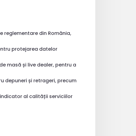
 de reglementare din România,
pentru protejarea datelor
 de masă și live dealer, pentru a
ru depuneri și retrageri, precum
ndicator al calității serviciilor