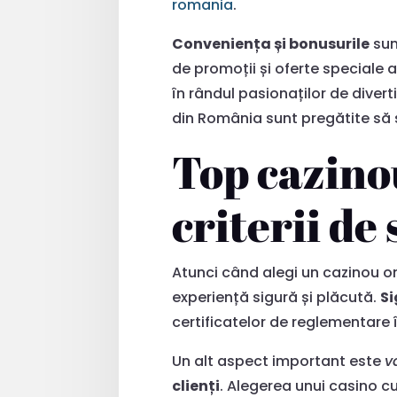
romania
.
Conveniența și bonusurile
sun
de promoții și oferte speciale
în rândul pasionaților de divert
din România sunt pregătite să s
Top cazino
criterii de 
Atunci când alegi un cazinou on
experiență sigură și plăcută.
Si
certificatelor de reglementare 
Un alt aspect important este
v
clienți
. Alegerea unui casino cu