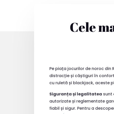
Cele ma
Pe piața jocurilor de noroc din
distracție și câștiguri în confo
cu ruletă și blackjack, aceste p
Siguranța și legalitatea
sunt 
autorizate și reglementate gara
fiabil și sigur. Pentru a desco