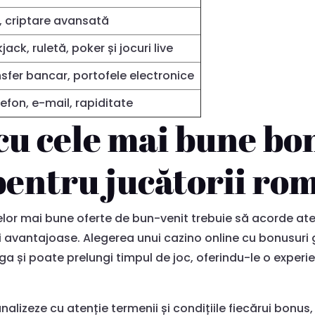
, criptare avansată
kjack, ruletă, poker și jocuri live
nsfer bancar, portofele electronice
lefon, e-mail, rapiditate
cu cele mai bune bo
pentru jucătorii ro
elor mai bune oferte de bun-venit trebuie să acorde ate
ii avantajoase. Alegerea unui cazino online cu bonusur
ga și poate prelungi timpul de joc, oferindu-le o experi
nalizeze cu atenție termenii și condițiile fiecărui bonus,