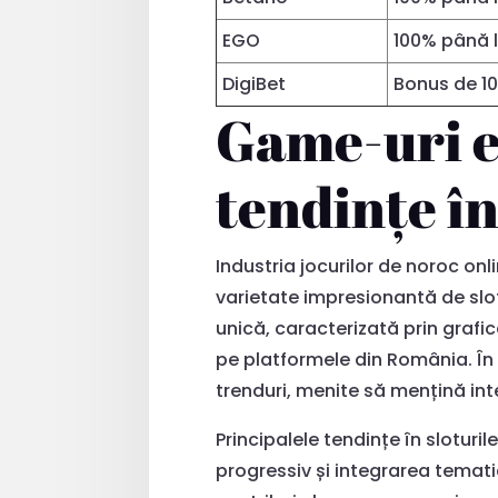
EGO
100% până 
DigiBet
Bonus de 100
Game-uri ex
tendințe în
Industria jocurilor de noroc onl
varietate impresionantă de slot
unică, caracterizată prin grafi
pe platformele din România. În p
trenduri, menite să mențină inte
Principalele tendințe în sloturi
progressiv și integrarea tematic