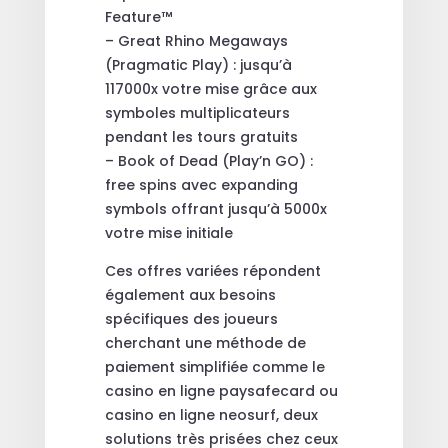
Feature™
– Great Rhino Megaways
(Pragmatic Play) : jusqu’à
117000x votre mise grâce aux
symboles multiplicateurs
pendant les tours gratuits
– Book of Dead (Play’n GO) :
free spins avec expanding
symbols offrant jusqu’à 5000x
votre mise initiale
Ces offres variées répondent
également aux besoins
spécifiques des joueurs
cherchant une méthode de
paiement simplifiée comme le
casino en ligne paysafecard ou
casino en ligne neosurf, deux
solutions très prisées chez ceux