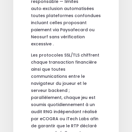
responsable — limites
auto‑exclusion automatisées
toutes plateformes confondues
incluant celles proposant
paiement via Paysafecard ou
Neosurf sans vérification
excessive .
Les protocoles SSL/TLS chiffrent
chaque transaction financière
ainsi que toutes
communications entre le
navigateur du joueur et le
serveur backend ;
parallèlement, chaque jeu est
soumis quotidiennement à un
audit RNG indépendant réalisé
par eCOGRA ou iTech Labs afin
de garantir que le RTP déclaré