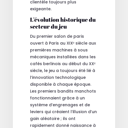
clientèle toujours plus
exigeante.
L’évolution historique du
secteur du jeu
Du premier salon de paris
ouvert à Paris au XIXᵉ siècle aux
premières machines à sous
mécaniques installées dans les
cafés berlinois au début du XXᵉ
siècle, le jeu a toujours été lié à
l’innovation technologique
disponible à chaque époque.
Les premiers bandits manchots
fonctionnaient grâce à un
système d’engrenages et de
leviers qui créaient l’illusion d’un
gain aléatoire ; ils ont
rapidement donné naissance à