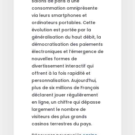
salons de paris à une
consommation omniprésente
via leurs smartphones et
ordinateurs portables. Cette
évolution est portée par la
généralisation du haut débit, la
démocratisation des paiements
électroniques et l’émergence de
nouvelles formes de
divertissement interactif qui
offrent à la fois rapidité et
personnalisation. Aujourd’hui,
plus de six millions de Français
déclarent jouer régulièrement
en ligne, un chiffre qui dépasse
largement le nombre de
visiteurs des plus grands
casinos terrestres du pays.