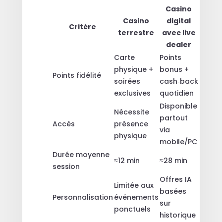
Casino
Casino
digital
Critère
terrestre
avec live
dealer
Carte
Points
physique +
bonus +
Points fidélité
soirées
cash‑back
exclusives
quotidien
Disponible
Nécessite
partout
Accès
présence
via
physique
mobile/PC
Durée moyenne
≈12 min
≈28 min
session
Offres IA
Limitée aux
basées
Personnalisation
événements
sur
ponctuels
historique