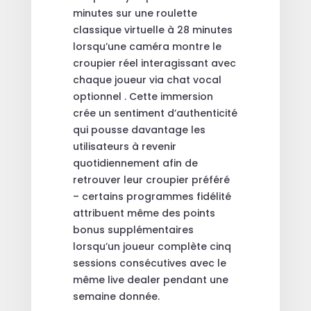
minutes sur une roulette
classique virtuelle à 28 minutes
lorsqu’une caméra montre le
croupier réel interagissant avec
chaque joueur via chat vocal
optionnel . Cette immersion
crée un sentiment d’authenticité
qui pousse davantage les
utilisateurs à revenir
quotidiennement afin de
retrouver leur croupier préféré
– certains programmes fidélité
attribuent même des points
bonus supplémentaires
lorsqu’un joueur complète cinq
sessions consécutives avec le
même live dealer pendant une
semaine donnée.