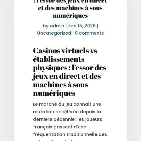
: l’essor des jeux en direct
et des machines à sous
numériques
by
admin
|
Jan 15, 2026
|
Uncategorized
|
0 comments
Casinos virtuels vs
établissements
physiques : l’essor des
jeux en direct et des
machines à sous
numériques
Le marché du jeu connaît une
mutation accélérée depuis la
dernière décennie : les joueurs
français passent d’une
fréquentation traditionnelle des