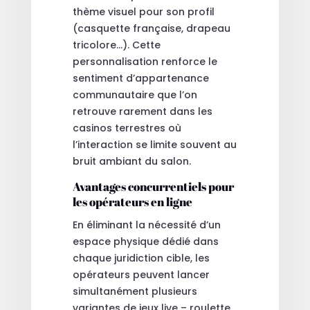
thème visuel pour son profil
(casquette française, drapeau
tricolore…). Cette
personnalisation renforce le
sentiment d’appartenance
communautaire que l’on
retrouve rarement dans les
casinos terrestres où
l’interaction se limite souvent au
bruit ambiant du salon.
Avantages concurrentiels pour
les opérateurs en ligne
En éliminant la nécessité d’un
espace physique dédié dans
chaque juridiction cible, les
opérateurs peuvent lancer
simultanément plusieurs
variantes de jeux live – roulette