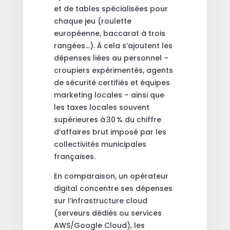
et de tables spécialisées pour
chaque jeu (roulette
européenne, baccarat à trois
rangées…). À cela s’ajoutent les
dépenses liées au personnel –
croupiers expérimentés, agents
de sécurité certifiés et équipes
marketing locales – ainsi que
les taxes locales souvent
supérieures à 30 % du chiffre
d’affaires brut imposé par les
collectivités municipales
françaises.
En comparaison, un opérateur
digital concentre ses dépenses
sur l’infrastructure cloud
(serveurs dédiés ou services
AWS/Google Cloud), les