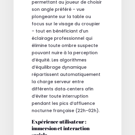
permettant au joueur de choisir
son angle préféré – vue
plongeante sur la table ou
focus sur le visage du croupier
– tout en bénéficiant d’un
éclairage professionnel qui
élimine toute ombre suspecte
pouvant nuire à la perception
d’équité. Les algorithmes
d’équilibrage dynamique
répartissent automatiquement
la charge serveur entre
différents data‑centers afin
d’éviter toute interruption
pendant les pics d’affluence
nocturne française (22h–02h).
Expérience utilisateur :
immersion et interaction
sociale