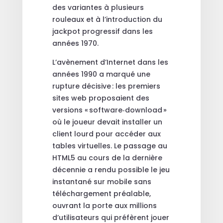
des variantes à plusieurs
rouleaux et à l’introduction du
jackpot progressif dans les
années 1970.
L’avènement d’Internet dans les
années 1990 a marqué une
rupture décisive : les premiers
sites web proposaient des
versions « software‑download »
où le joueur devait installer un
client lourd pour accéder aux
tables virtuelles. Le passage au
HTML5 au cours de la dernière
décennie a rendu possible le jeu
instantané sur mobile sans
téléchargement préalable,
ouvrant la porte aux millions
d’utilisateurs qui préfèrent jouer