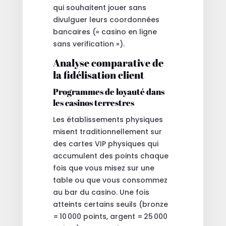
qui souhaitent jouer sans
divulguer leurs coordonnées
bancaires (« casino en ligne
sans verification »).
Analyse comparative de
la fidélisation client
Programmes de loyauté dans
les casinos terrestres
Les établissements physiques
misent traditionnellement sur
des cartes VIP physiques qui
accumulent des points chaque
fois que vous misez sur une
table ou que vous consommez
au bar du casino. Une fois
atteints certains seuils (bronze
= 10 000 points, argent = 25 000