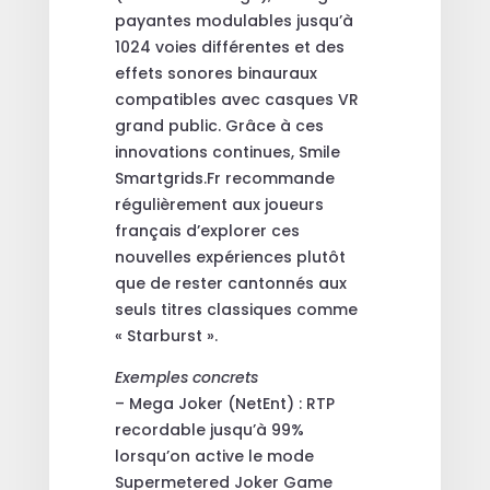
payantes modulables jusqu’à
1024 voies différentes et des
effets sonores binauraux
compatibles avec casques VR
grand public. Grâce à ces
innovations continues, Smile
Smartgrids.Fr recommande
régulièrement aux joueurs
français d’explorer ces
nouvelles expériences plutôt
que de rester cantonnés aux
seuls titres classiques comme
« Starburst ».
Exemples concrets
– Mega Joker (NetEnt) : RTP
recordable jusqu’à 99%
lorsqu’on active le mode
Supermetered Joker Game