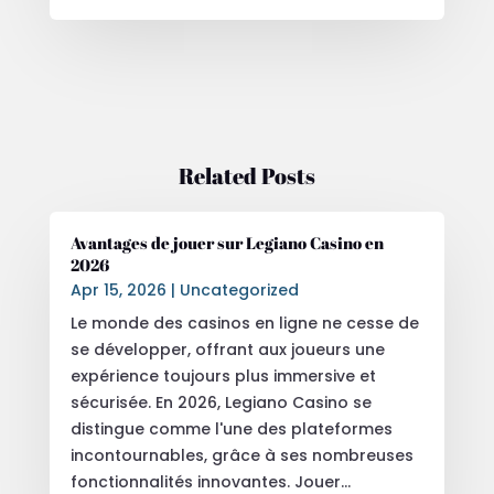
Related Posts
Avantages de jouer sur Legiano Casino en
2026
Apr 15, 2026
|
Uncategorized
Le monde des casinos en ligne ne cesse de
se développer, offrant aux joueurs une
expérience toujours plus immersive et
sécurisée. En 2026, Legiano Casino se
distingue comme l'une des plateformes
incontournables, grâce à ses nombreuses
fonctionnalités innovantes. Jouer...