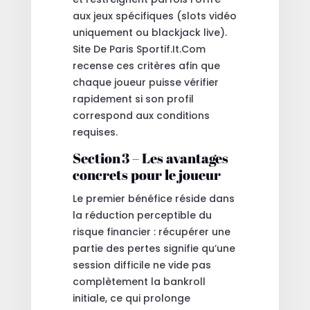
aux jeux spécifiques (slots vidéo
uniquement ou blackjack live).
Site De Paris Sportif.It.Com
recense ces critères afin que
chaque joueur puisse vérifier
rapidement si son profil
correspond aux conditions
requises.
Section 3 – Les avantages
concrets pour le joueur
Le premier bénéfice réside dans
la réduction perceptible du
risque financier : récupérer une
partie des pertes signifie qu’une
session difficile ne vide pas
complètement la bankroll
initiale, ce qui prolonge