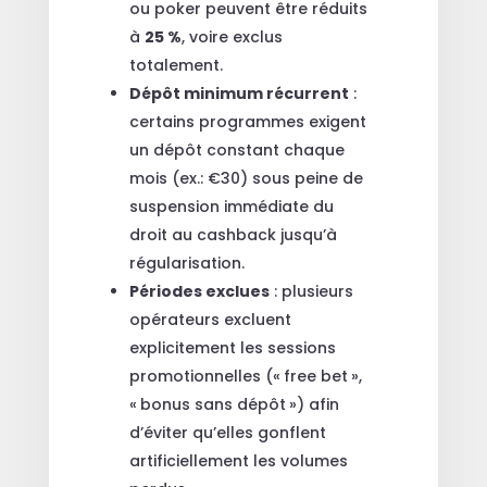
ou poker peuvent être réduits
à
25 %
, voire exclus
totalement.
Dépôt minimum récurrent
:
certains programmes exigent
un dépôt constant chaque
mois (ex.: €30) sous peine de
suspension immédiate du
droit au cashback jusqu’à
régularisation.
Périodes exclues
: plusieurs
opérateurs excluent
explicitement les sessions
promotionnelles (« free bet »,
« bonus sans dépôt ») afin
d’éviter qu’elles gonflent
artificiellement les volumes