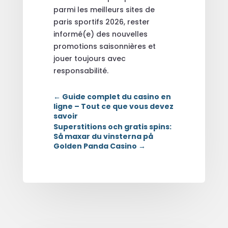
parmi les meilleurs sites de
paris sportifs 2026, rester
informé(e) des nouvelles
promotions saisonnières et
jouer toujours avec
responsabilité.​
←
Guide complet du casino en
ligne – Tout ce que vous devez
savoir
Superstitions och gratis spins:
Så maxar du vinsterna på
Golden Panda Casino
→