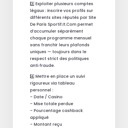
3️⃣ Exploiter plusieurs comptes
légaux : inscrire vos profils sur
différents sites réputés par Site
De Paris Sportif.It.Com permet
d’accumuler séparément
chaque programme mensuel
sans franchir leurs plafonds
uniques — toujours dans le
respect strict des politiques
anti‑fraude.
4️⃣ Mettre en place un suivi
rigoureux via tableau
personnel :
– Date / Casino
– Mise totale perdue
– Pourcentage cashback
appliqué
– Montant reçu