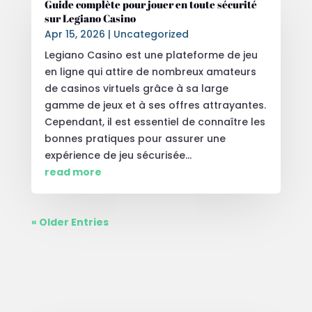
Guide complète pour jouer en toute sécurité
sur Legiano Casino
Apr 15, 2026
|
Uncategorized
Legiano Casino est une plateforme de jeu
en ligne qui attire de nombreux amateurs
de casinos virtuels grâce à sa large
gamme de jeux et à ses offres attrayantes.
Cependant, il est essentiel de connaître les
bonnes pratiques pour assurer une
expérience de jeu sécurisée...
read more
« Older Entries