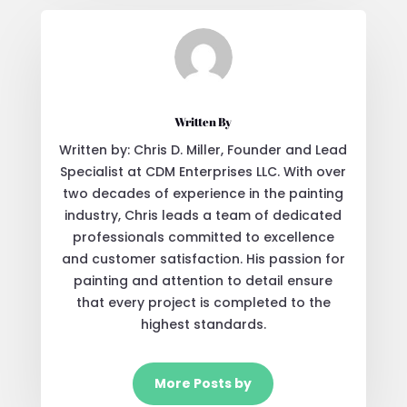
Written By
Written by: Chris D. Miller, Founder and Lead
Specialist at CDM Enterprises LLC. With over
two decades of experience in the painting
industry, Chris leads a team of dedicated
professionals committed to excellence
and customer satisfaction. His passion for
painting and attention to detail ensure
that every project is completed to the
highest standards.
More Posts by