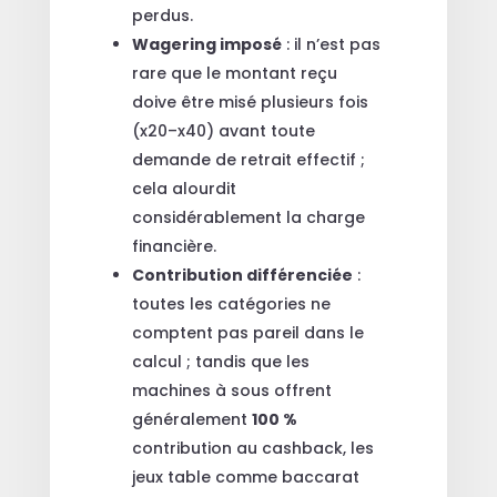
perdus.
Wagering imposé
: il n’est pas
rare que le montant reçu
doive être misé plusieurs fois
(x20–x40) avant toute
demande de retrait effectif ;
cela alourdit
considérablement la charge
financière.
Contribution différenciée
:
toutes les catégories ne
comptent pas pareil dans le
calcul ; tandis que les
machines à sous offrent
généralement
100 %
contribution au cashback, les
jeux table comme baccarat