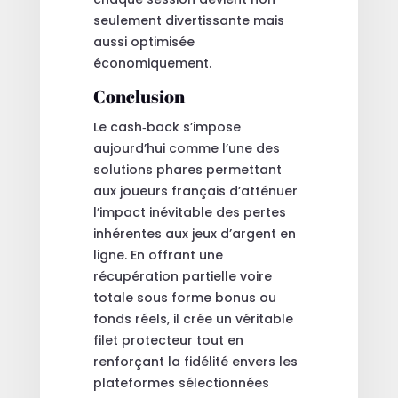
seulement divertissante mais
aussi optimisée
économiquement.
Conclusion
Le cash‑back s’impose
aujourd’hui comme l’une des
solutions phares permettant
aux joueurs français d’atténuer
l’impact inévitable des pertes
inhérentes aux jeux d’argent en
ligne. En offrant une
récupération partielle voire
totale sous forme bonus ou
fonds réels, il crée un véritable
filet protecteur tout en
renforçant la fidélité envers les
plateformes sélectionnées