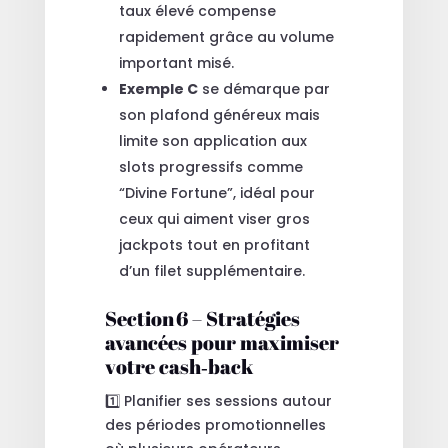
taux élevé compense
rapidement grâce au volume
important misé.
Exemple C
se démarque par
son plafond généreux mais
limite son application aux
slots progressifs comme
“Divine Fortune”, idéal pour
ceux qui aiment viser gros
jackpots tout en profitant
d’un filet supplémentaire.
Section 6 – Stratégies
avancées pour maximiser
votre cash‑back
1️⃣ Planifier ses sessions autour
des périodes promotionnelles