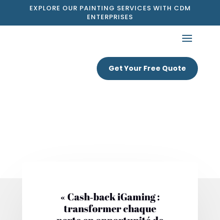
EXPLORE OUR PAINTING SERVICES WITH CDM
ENTERPRISES
Get Your Free Quote
« Cash‑back iGaming :
transformer chaque