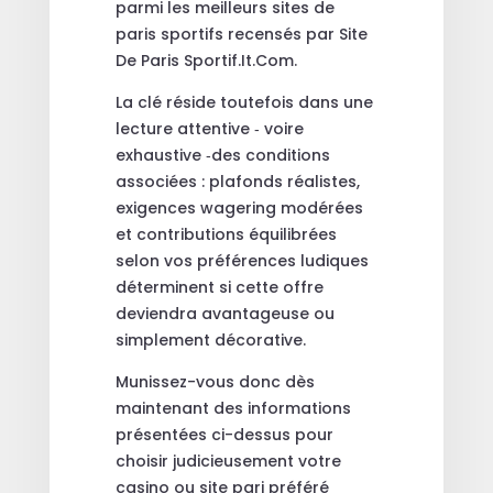
parmi les meilleurs sites de
paris sportifs recensés par Site
De Paris Sportif.It.Com.
La clé réside toutefois dans une
lecture attentive ‑ voire
exhaustive ‑des conditions
associées : plafonds réalistes,
exigences wagering modérées
et contributions équilibrées
selon vos préférences ludiques
déterminent si cette offre
deviendra avantageuse ou
simplement décorative.
Munissez-vous donc dès
maintenant des informations
présentées ci-dessus pour
choisir judicieusement votre
casino ou site pari préféré