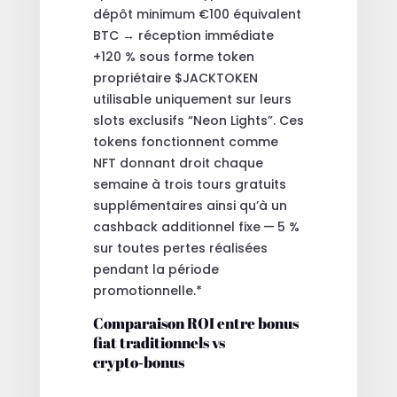
dépôt minimum €100 équivalent
BTC → réception immédiate
+120 % sous forme token
propriétaire $JACKTOKEN
utilisable uniquement sur leurs
slots exclusifs “Neon Lights”. Ces
tokens fonctionnent comme
NFT donnant droit chaque
semaine à trois tours gratuits
supplémentaires ainsi qu’à un
cashback additionnel fixe — 5 %
sur toutes pertes réalisées
pendant la période
promotionnelle.*
Comparaison ROI entre bonus
fiat traditionnels vs
crypto‑bonus
ROI