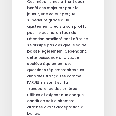
Ces mécanismes offrent deux
bénéfices majeurs : pour le
joueur, une valeur perçue
supérieure grâce à un
ajustement précis à son profil ;
pour le casino, un taux de
rétention amélioré car l’offre ne
se dissipe pas dès que le solde
baisse légèrement. Cependant,
cette puissance analytique
soulève également des
questions réglementaires : les
autorités françaises comme
l’ARJEL insistent sur la
transparence des critères
utilisés et exigent que chaque
condition soit clairement
affichée avant acceptation du
bonus.