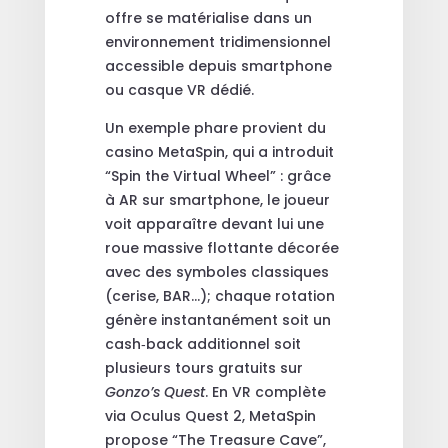
offre se matérialise dans un
environnement tridimensionnel
accessible depuis smartphone
ou casque VR dédié.
Un exemple phare provient du
casino MetaSpin, qui a introduit
“Spin the Virtual Wheel” : grâce
à AR sur smartphone, le joueur
voit apparaître devant lui une
roue massive flottante décorée
avec des symboles classiques
(cerise, BAR…); chaque rotation
génère instantanément soit un
cash‑back additionnel soit
plusieurs tours gratuits sur
Gonzo’s Quest
. En VR complète
via Oculus Quest 2, MetaSpin
propose “The Treasure Cave”,