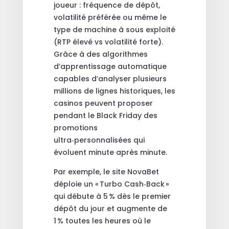
joueur : fréquence de dépôt,
volatilité préférée ou même le
type de machine à sous exploité
(RTP élevé vs volatilité forte).
Grâce à des algorithmes
d’apprentissage automatique
capables d’analyser plusieurs
millions de lignes historiques, les
casinos peuvent proposer
pendant le Black Friday des
promotions
ultra‑personnalisées qui
évoluent minute après minute.
Par exemple, le site NovaBet
déploie un « Turbo Cash‑Back »
qui débute à 5 % dès le premier
dépôt du jour et augmente de
1 % toutes les heures où le