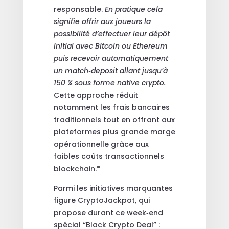
responsable.
En pratique cela
signifie offrir aux joueurs la
possibilité d’effectuer leur dépôt
initial avec Bitcoin ou Ethereum
puis recevoir automatiquement
un match‑deposit allant jusqu’à
150 % sous forme native crypto.
Cette approche réduit
notamment les frais bancaires
traditionnels tout en offrant aux
plateformes plus grande marge
opérationnelle grâce aux
faibles coûts transactionnels
blockchain.*
Parmi les initiatives marquantes
figure CryptoJackpot, qui
propose durant ce week‑end
spécial “Black Crypto Deal” :