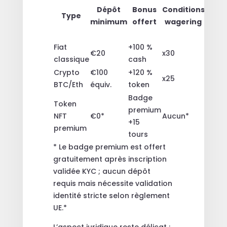
Dépôt
Bonus
Conditions
moy
Type
minimum
offert
wagering
esti
(€)
Fiat
+100 %
€20
x30
+28
classique
cash
Crypto
€100
+120 %
x25
+45
BTC/Eth
équiv.
token
Badge
Token
premium
NFT
€0*
Aucun*
+60
+15
premium
tours
* Le badge premium est offert
gratuitement après inscription
validée KYC ; aucun dépôt
requis mais nécessite validation
identité stricte selon règlement
UE.*
L’aspect juridique reste délicat :