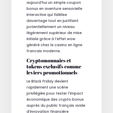
aujourd’hui un simple coupon
bonus en aventure sensorielle
interactive qui fidélise
davantage tout en justifiant
potentiellement un niveau
légèrement supérieur de mise
initiale grâce à l’effet wow
généré chez le casino en ligne
francais moderne.
Cryptomonnaies et
tokens exclusifs comme
leviers promotionnels
Le Black Friday devient
rapidement une scène
privilégiée pour tester l’impact
économique des crypto‑bonus
auprès du public français avide
d’innovation financière