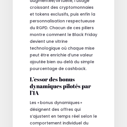
augmentée/virtuelle, l’usage
croissant des cryptomonnaies
et tokens exclusifs, puis enfin la
personnalisation respectueuse
du RGPD. Chacun de ces piliers
montre comment le Black Friday
devient une vitrine
technologique où chaque mise
peut être enrichie d’une valeur
ajoutée bien au‑delà du simple
pourcentage de cashback.
L’essor des bonus
dynamiques pilotés par
l’IA
Les « bonus dynamiques »
désignent des offres qui
s’ajustent en temps réel selon le
comportement individuel du