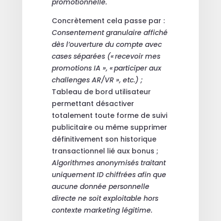
promotionnelle.
Concrètement cela passe par :
Consentement granulaire affiché
dès l’ouverture du compte avec
cases séparées (« recevoir mes
promotions IA », « participer aux
challenges AR/VR », etc.) ;
Tableau de bord utilisateur
permettant désactiver
totalement toute forme de suivi
publicitaire ou même supprimer
définitivement son historique
transactionnel lié aux bonus ;
Algorithmes anonymisés traitant
uniquement ID chiffrées afin que
aucune donnée personnelle
directe ne soit exploitable hors
contexte marketing légitime.