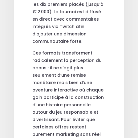
les dix premiers placés (jusqu’à
€12 000). Le tournoi est diffusé
en direct avec commentaires
intégrés via Twitch afin
d’ajouter une dimension
communautaire forte.
Ces formats transforment
radicalement la perception du
bonus : il ne s’agit plus
seulement d’une remise
monétaire mais bien d’une
aventure interactive où chaque
gain participe à la construction
d’une histoire personnelle
autour du jeu responsable et
divertissant. Pour éviter que
certaines offres restent
purement marketing sans réel