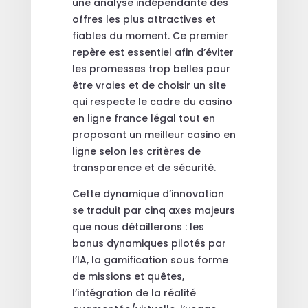
une analyse indépendante des
offres les plus attractives et
fiables du moment. Ce premier
repère est essentiel afin d’éviter
les promesses trop belles pour
être vraies et de choisir un site
qui respecte le cadre du casino
en ligne france légal tout en
proposant un meilleur casino en
ligne selon les critères de
transparence et de sécurité.
Cette dynamique d’innovation
se traduit par cinq axes majeurs
que nous détaillerons : les
bonus dynamiques pilotés par
l’IA, la gamification sous forme
de missions et quêtes,
l’intégration de la réalité