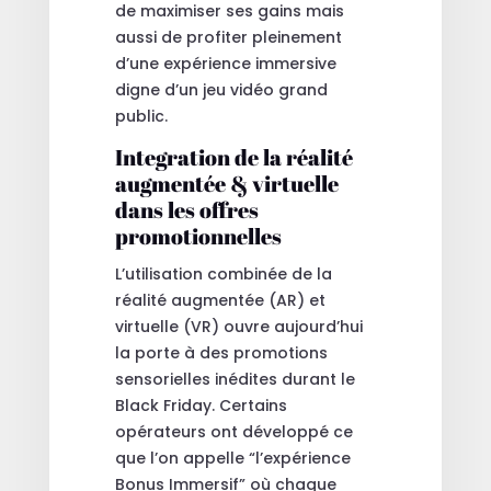
de maximiser ses gains mais
aussi de profiter pleinement
d’une expérience immersive
digne d’un jeu vidéo grand
public.
Integration de la réalité
augmentée & virtuelle
dans les offres
promotionnelles
L’utilisation combinée de la
réalité augmentée (AR) et
virtuelle (VR) ouvre aujourd’hui
la porte à des promotions
sensorielles inédites durant le
Black Friday. Certains
opérateurs ont développé ce
que l’on appelle “l’expérience
Bonus Immersif” où chaque