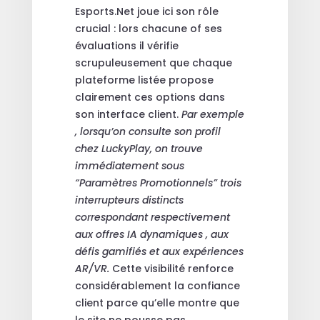
Esports.Net joue ici son rôle
crucial : lors chacune of ses
évaluations il vérifie
scrupuleusement que chaque
plateforme listée propose
clairement ces options dans
son interface client.
Par exemple
, lorsqu’on consulte son profil
chez LuckyPlay, on trouve
immédiatement sous
“Paramètres Promotionnels” trois
interrupteurs distincts
correspondant respectivement
aux offres IA dynamiques , aux
défis gamifiés et aux expériences
AR/VR.
Cette visibilité renforce
considérablement la confiance
client parce qu’elle montre que
le site ne pousse pas