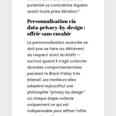
potentiel vs contraintes légales
avant toute prise décision.*
Personnalisation via
data‑privacy‑by‑design :
offrir sans envahir
La personnalisation avancée ne
doit pas se faire au détriment
du respect strict du RGPD —
surtout quand il s’agit collecter
données comportementales
pendant le Black Friday très
intensif.
Les meilleurs sites
adoptent aujourd’hui une
philosophie “privacy‑by‑design”
où chaque étape collecte
uniquement ce qui est
indispensable pour affiner l’offre