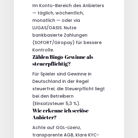
Im Konto-Bereich des Anbieters
— täglich, wöchentlich,
monatlich — oder via
LUGAS/OASIS. Nutze
bankbasierte Zahlungen
(SOFORT/Giropay) für bessere
Kontrolle.
Zählen Bingo-Gewinne als
steuerpflichtig?
Für Spieler sind Gewinne in
Deutschland in der Regel
steuerfrei; die Steuerpflicht liegt
bei den Betreibern
(Einsatzsteuer 5,3 %).
Wie erkenne ich seriöse
Anbieter?
Achte auf GGL-Lizenz,
transparente AGB, klare KYC-