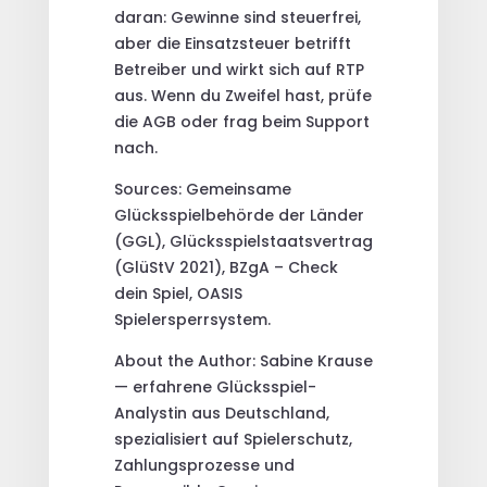
daran: Gewinne sind steuerfrei,
aber die Einsatzsteuer betrifft
Betreiber und wirkt sich auf RTP
aus. Wenn du Zweifel hast, prüfe
die AGB oder frag beim Support
nach.
Sources: Gemeinsame
Glücksspielbehörde der Länder
(GGL), Glücksspielstaatsvertrag
(GlüStV 2021), BZgA – Check
dein Spiel, OASIS
Spielersperrsystem.
About the Author: Sabine Krause
— erfahrene Glücksspiel-
Analystin aus Deutschland,
spezialisiert auf Spielerschutz,
Zahlungsprozesse und