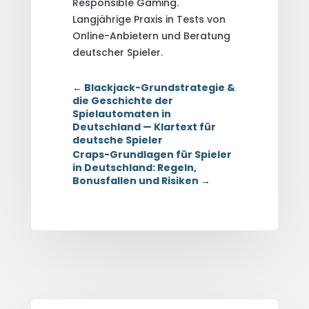
Responsible Gaming.
Langjährige Praxis in Tests von
Online-Anbietern und Beratung
deutscher Spieler.
←
Blackjack-Grundstrategie &
die Geschichte der
Spielautomaten in
Deutschland — Klartext für
deutsche Spieler
Craps-Grundlagen für Spieler
in Deutschland: Regeln,
Bonusfallen und Risiken
→