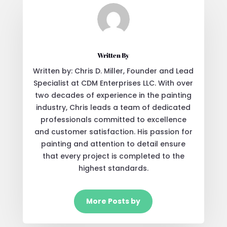
Written By
Written by: Chris D. Miller, Founder and Lead
Specialist at CDM Enterprises LLC. With over
two decades of experience in the painting
industry, Chris leads a team of dedicated
professionals committed to excellence
and customer satisfaction. His passion for
painting and attention to detail ensure
that every project is completed to the
highest standards.
More Posts by