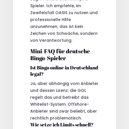
Spieler. Ich empfehle, im
Zweifelsfall OASIS zu nutzen und
professionelle Hilfe
anzunehmen; das ist kein
Zeichen von Schwäche, sondern
von Verantwortung.
Mini-FAQ für deutsche
Bingo-Spieler
Ist Bingo online in Deutschland
legal?
Ja, aber abhängig vom Anbieter
und dessen Lizenz; die GGL
regelt das und betreibt das
Whitelist-System. Offshore-
Anbieter sind zwar beliebt, aber
rechtlich problematisch.
Wie setze ich Limits schnell?