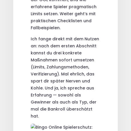
erfahrene Spieler pragmatisch
Limits setzen. Weiter geht’s mit
praktischen Checklisten und
Fallbeispielen.
Ich fange direkt mit dem Nutzen
an: nach dem ersten Abschnitt
kannst du drei konkrete
Maßnahmen sofort umsetzen
(Limits, Zahlungsmethoden,
Verifizierung). Mal ehrlich, das
spart dir später Nerven und
Kohle. Und ja, ich spreche aus
Erfahrung — sowohl als
Gewinner als auch als Typ, der
mal die Bankroll überschätzt
hat.