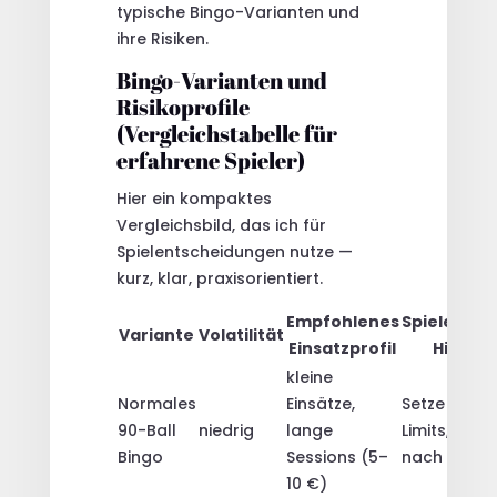
typische Bingo-Varianten und
ihre Risiken.
Bingo-Varianten und
Risikoprofile
(Vergleichstabelle für
erfahrene Spieler)
Hier ein kompaktes
Vergleichsbild, das ich für
Spielentscheidungen nutze —
kurz, klar, praxisorientiert.
Empfohlenes
Spielersch
Variante
Volatilität
Einsatzprofil
Hinweis
kleine
Normales
Einsätze,
Setze Sessi
90-Ball
niedrig
lange
Limits, Paus
Bingo
Sessions (5–
nach 60 Mi
10 €)