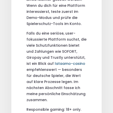
Wenn du dich für eine Plattform
interessierst, teste zuerst im
Demo-Modus und prüfe die
Spielerschutz-Tools im Konto.
Falls du eine seriöse, user-
fokussierte Plattform suchst, die
viele Schutzfunktionen bietet
und Zahlungen wie SOFORT,
Giropay und Trustly unterstützt,
ist ein Blick auf
lataamo-casino
empfehlenswert — besonders
für deutsche Spieler, die Wert
auf klare Prozesse legen. Im
nächsten Abschnitt fasse ich
meine persönliche Einschätzung
zusammen.
Responsible gaming: 18+ only.