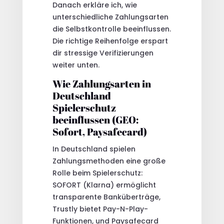
Danach erkläre ich, wie
unterschiedliche Zahlungsarten
die Selbstkontrolle beeinflussen.
Die richtige Reihenfolge erspart
dir stressige Verifizierungen
weiter unten.
Wie Zahlungsarten in
Deutschland
Spielerschutz
beeinflussen (GEO:
Sofort, Paysafecard)
In Deutschland spielen
Zahlungsmethoden eine große
Rolle beim Spielerschutz:
SOFORT (Klarna) ermöglicht
transparente Banküberträge,
Trustly bietet Pay-N-Play-
Funktionen, und Paysafecard