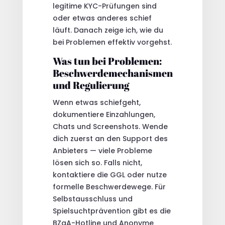
legitime KYC-Prüfungen sind
oder etwas anderes schief
läuft. Danach zeige ich, wie du
bei Problemen effektiv vorgehst.
Was tun bei Problemen:
Beschwerdemechanismen
und Regulierung
Wenn etwas schiefgeht,
dokumentiere Einzahlungen,
Chats und Screenshots. Wende
dich zuerst an den Support des
Anbieters — viele Probleme
lösen sich so. Falls nicht,
kontaktiere die GGL oder nutze
formelle Beschwerdewege. Für
Selbstausschluss und
Spielsuchtprävention gibt es die
BZgA-Hotline und Anonyme