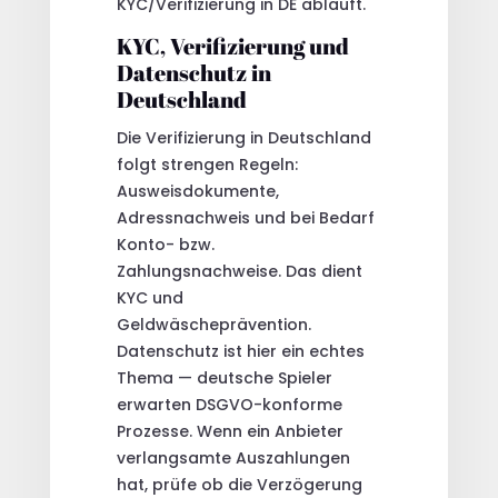
KYC/Verifizierung in DE abläuft.
KYC, Verifizierung und
Datenschutz in
Deutschland
Die Verifizierung in Deutschland
folgt strengen Regeln:
Ausweisdokumente,
Adressnachweis und bei Bedarf
Konto- bzw.
Zahlungsnachweise. Das dient
KYC und
Geldwäscheprävention.
Datenschutz ist hier ein echtes
Thema — deutsche Spieler
erwarten DSGVO-konforme
Prozesse. Wenn ein Anbieter
verlangsamte Auszahlungen
hat, prüfe ob die Verzögerung