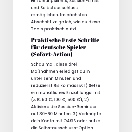
Einzahlungslimits, Session-Limits
und Selbstausschluss
ermöglichen. Im nächsten
Abschnitt zeige ich, wie du diese
Tools praktisch nutzt.
Praktische Erste Schritte
für deutsche Spieler
(Sofort-Action)
Schau mal, diese drei
Maßnahmen erledigst du in
unter zehn Minuten und
reduzierst Risiko massiv: 1) Setze
ein monatliches Einzahlungslimit
(z. B. 50 €, 100 €, 500 €), 2)
Aktiviere die Session-Reminder
auf 30–60 Minuten, 3) Verknüpfe
dein Konto mit OASIS oder nutze
die Selbstausschluss-Option.