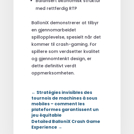
Balansert økonomisk struktur
med rettferdig RTP
BalloniX demonstrerer at tilbyr
en gjennomarbeidet
spillopplevelse, spesielt når det
kommer til crash-gaming. For
spillere som verdsetter kvalitet
og gjennomtenkt design, er
dette definitivt verdt
oppmerksomheten.
←
Stratégies invisibles des
tournois de machines à sous
mobiles – comment les
plateformes garantissent un
jeu équitable
Detailed BalloniX Crash Game
Experience
→