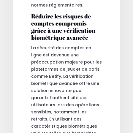
normes réglementaires.
Réduire les risques de
comptes compromis
grâce à une vérification
biométrique avancée
La sécurité des comptes en
ligne est devenue une
préoccupation majeure pour les
plateformes de jeux et de paris
comme Betify. La vérification
biométrique avancée offre une
solution innovante pour
garantir l’authenticité des
utilisateurs lors des opérations
sensibles, notamment les
retraits. En utilisant des
caractéristiques biométriques