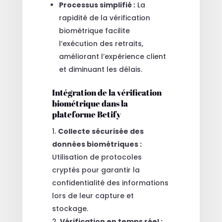
Processus simplifié :
La
rapidité de la vérification
biométrique facilite
l’exécution des retraits,
améliorant l’expérience client
et diminuant les délais.
Intégration de la vérification
biométrique dans la
plateforme Betify
Collecte sécurisée des
données biométriques :
Utilisation de protocoles
cryptés pour garantir la
confidentialité des informations
lors de leur capture et
stockage.
Vérification en temps réel :