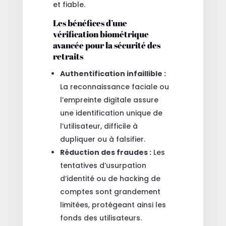
et fiable.
Les bénéfices d’une
vérification biométrique
avancée pour la sécurité des
retraits
Authentification infaillible :
La reconnaissance faciale ou
l’empreinte digitale assure
une identification unique de
l’utilisateur, difficile à
dupliquer ou à falsifier.
Réduction des fraudes :
Les
tentatives d’usurpation
d’identité ou de hacking de
comptes sont grandement
limitées, protégeant ainsi les
fonds des utilisateurs.