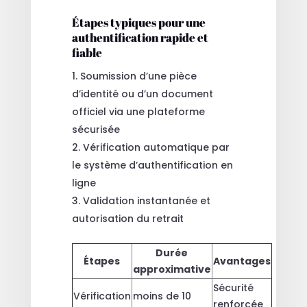
Étapes typiques pour une
authentification rapide et
fiable
Soumission d’une pièce
d’identité ou d’un document
officiel via une plateforme
sécurisée
Vérification automatique par
le système d’authentification en
ligne
Validation instantanée et
autorisation du retrait
Durée
Étapes
Avantages
approximative
Sécurité
Vérification
moins de 10
renforcée