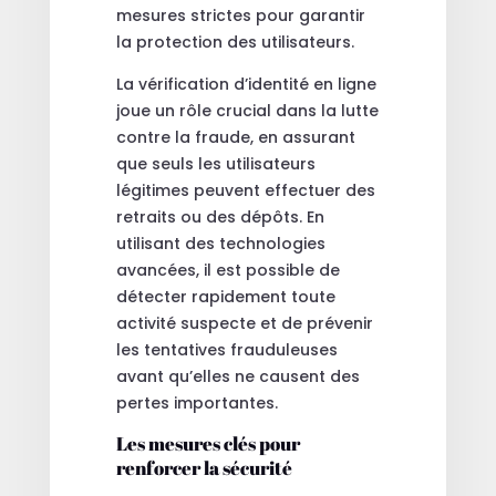
mesures strictes pour garantir
la protection des utilisateurs.
La vérification d’identité en ligne
joue un rôle crucial dans la lutte
contre la fraude, en assurant
que seuls les utilisateurs
légitimes peuvent effectuer des
retraits ou des dépôts. En
utilisant des technologies
avancées, il est possible de
détecter rapidement toute
activité suspecte et de prévenir
les tentatives frauduleuses
avant qu’elles ne causent des
pertes importantes.
Les mesures clés pour
renforcer la sécurité