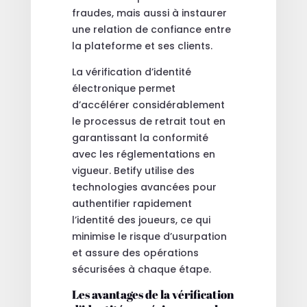
fraudes, mais aussi à instaurer
une relation de confiance entre
la plateforme et ses clients.
La vérification d’identité
électronique permet
d’accélérer considérablement
le processus de retrait tout en
garantissant la conformité
avec les réglementations en
vigueur. Betify utilise des
technologies avancées pour
authentifier rapidement
l’identité des joueurs, ce qui
minimise le risque d’usurpation
et assure des opérations
sécurisées à chaque étape.
Les avantages de la vérification