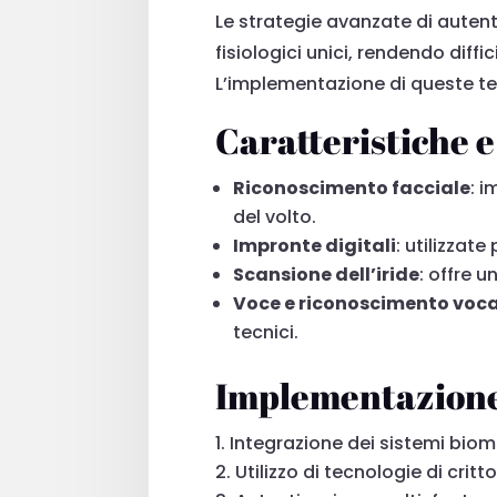
Le strategie avanzate di autent
fisiologici unici, rendendo diffi
L’implementazione di queste tec
Caratteristiche e
Riconoscimento facciale
: i
del volto.
Impronte digitali
: utilizzat
Scansione dell’iride
: offre u
Voce e riconoscimento voc
tecnici.
Implementazione 
Integrazione dei sistemi biome
Utilizzo di tecnologie di crit