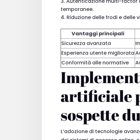
Autenticazione multi-factor 
temporanee.
Riduzione delle frodi e delle vi
Vantaggi principali
Sicurezza avanzata
I
Esperienza utente migliorata
A
Conformità alle normative
A
Implementa
artificiale 
sospette du
L’adozione di tecnologie avanzat