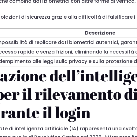
che combina dati biometrici con altre forme di verific
olazioni di sicurezza grazie alla difficoltà di falsificare i
Descrizione
mpossibilità di replicare dati biometrici autentici, gara
ccesso rapido e senza frizioni, eliminando la necessit
dempimento alle leggi sulla privacy e sulla protezione de
zione dell’intellig
per il rilevamento di
rante il login
e di intelligenza artificiale (IA) rappresenta una svolta