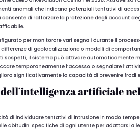
ome quello di Revolution Casino nel 2026. Attraverso l’an
enti anomali che indicano potenziali tentativi di acces
 consente di rafforzare la protezione degli account deg
ffidabile.
figurato per monitorare vari segnali durante il processo
 le differenze di geolocalizzazione o modelli di compor
 sospetti, il sistema può attivare automaticamente mi
 bloccare temporaneamente l’accesso o segnalare l’attiv
ora significativamente la capacità di prevenire frodi e
dell’intelligenza artificiale ne
ità di individuare tentativi di intrusione in modo tempe
delle abitudini specifiche di ogni utente per adattarsi all