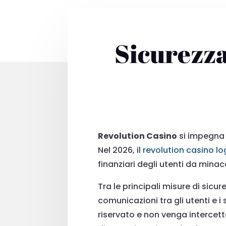
Sicurezza
Revolution Casino
si impegna 
Nel 2026, il
revolution casino lo
finanziari degli utenti da minac
Tra le principali misure di sicur
comunicazioni tra gli utenti e
riservato e non venga intercetta