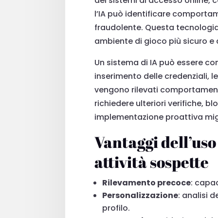
dei sistemi di accesso online, c
l’IA può identificare comportam
fraudolente. Questa tecnologia
ambiente di gioco più sicuro e a
Un sistema di IA può essere con
inserimento delle credenziali,
vengono rilevati comportamenti
richiedere ulteriori verifiche,
implementazione proattiva migli
Vantaggi dell’uso 
attività sospette
Rilevamento precoce
: capac
Personalizzazione
: analisi 
profilo.