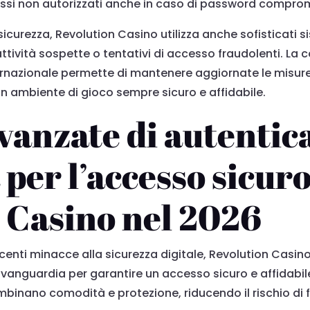
ssi non autorizzati anche in caso di password compro
 sicurezza, Revolution Casino utilizza anche sofisticati 
vità sospette o tentativi di accesso fraudolenti. La co
internazionale permette di mantenere aggiornate le misur
n ambiente di gioco sempre sicuro e affidabile.
avanzate di autentic
per l’accesso sicuro
 Casino nel 2026
centi minacce alla sicurezza digitale, Revolution Casin
vanguardia per garantire un accesso sicuro e affidabile 
binano comodità e protezione, riducendo il rischio di f