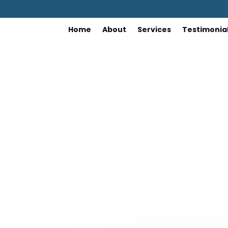
Home
About
Services
Testimonia