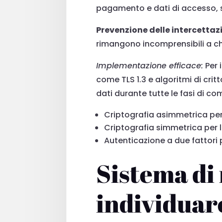
pagamento e dati di accesso, s
Prevenzione delle intercettazi
rimangono incomprensibili a chi 
Implementazione efficace:
Per 
come TLS 1.3 e algoritmi di cr
dati durante tutte le fasi di c
Criptografia asimmetrica per 
Criptografia simmetrica per la
Autenticazione a due fattori 
Sistema di
individuare