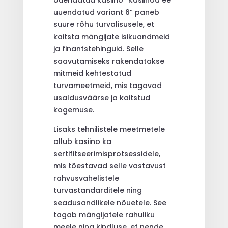
uuendatud variant 6” paneb
suure rõhu turvalisusele, et
kaitsta mängijate isikuandmeid
ja finantstehinguid. Selle
saavutamiseks rakendatakse
mitmeid kehtestatud
turvameetmeid, mis tagavad
usaldusväärse ja kaitstud
kogemuse.
Lisaks tehnilistele meetmetele
allub kasiino ka
sertifitseerimisprotsessidele,
mis tõestavad selle vastavust
rahvusvahelistele
turvastandarditele ning
seadusandlikele nõuetele. See
tagab mängijatele rahuliku
meele ning kindluse, et nende