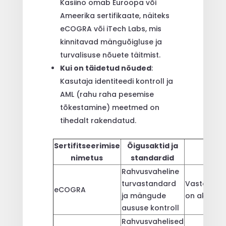
Kasiino omab Euroopa või
Ameerika sertifikaate, näiteks
eCOGRA või iTech Labs, mis
kinnitavad mänguõigluse ja
turvalisuse nõuete täitmist.
Kui on täidetud nõuded
:
Kasutaja identiteedi kontroll ja
AML (rahu raha pesemise
tõkestamine) meetmed on
tihedalt rakendatud.
Sertifitseerimise
Õigusaktid ja
Kinni
nimetus
standardid
Rahvusvaheline
turvastandard
Vastab nõu
eCOGRA
ja mängude
on akredit
aususe kontroll
Rahvusvahelised