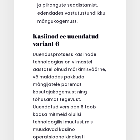
ja piirangute seadistamist,
edendades vastutustundlikku
mängukogemust.
Kasiinod ee uuendatud
variant 6
Uuendusprotsess kasiinode
tehnoloogias on viimastel
aastatel olnud märkimisväärne,
võimaldades pakkuda
mängijatele paremat
kasutajakogemust ning
tõhusamat tegevust.
Uuendatud versioon 6 toob
kaasa mitmeid olulisi
tehnoloogilisi muutusi, mis
muudavad kasiino
operatsioone kindlasti