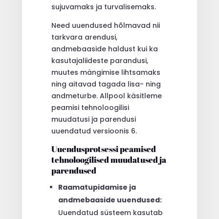
sujuvamaks ja turvalisemaks.
Need uuendused hõlmavad nii
tarkvara arendusi,
andmebaaside haldust kui ka
kasutajaliideste parandusi,
muutes mängimise lihtsamaks
ning aitavad tagada lisa- ning
andmeturbe. Allpool käsitleme
peamisi tehnoloogilisi
muudatusi ja parendusi
uuendatud versioonis 6.
Uuendusprotsessi peamised
tehnoloogilised muudatused ja
parendused
Raamatupidamise ja
andmebaaside uuendused:
Uuendatud süsteem kasutab