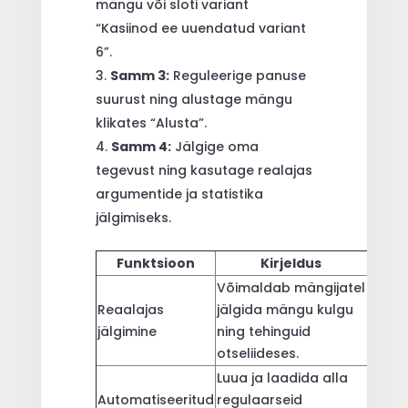
mängu või sloti variant
“Kasiinod ee uuendatud variant
6”.
Samm 3:
Reguleerige panuse
suurust ning alustage mängu
klikates “Alusta”.
Samm 4:
Jälgige oma
tegevust ning kasutage realajas
argumentide ja statistika
jälgimiseks.
Funktsioon
Kirjeldus
Võimaldab mängijatel
Tõhus
Reaalajas
jälgida mängu kulgu
ja kii
jälgimine
ning tehinguid
reage
otseliideses.
Luua ja laadida alla
Para
Automatiseeritud
regulaarseid
jälgit