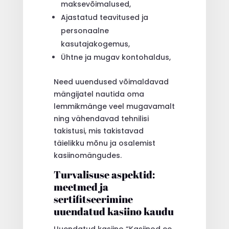
maksevõimalused,
Ajastatud teavitused ja
personaalne
kasutajakogemus,
Ühtne ja mugav kontohaldus,
Need uuendused võimaldavad
mängijatel nautida oma
lemmikmänge veel mugavamalt
ning vähendavad tehnilisi
takistusi, mis takistavad
täielikku mõnu ja osalemist
kasiinomängudes.
Turvalisuse aspektid:
meetmed ja
sertifitseerimine
uuendatud kasiino kaudu
Uuendatud kasiino “Kasiinod ee