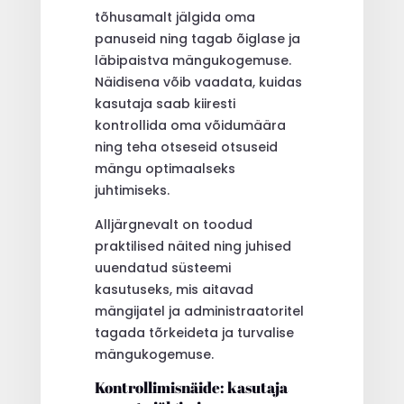
tõhusamalt jälgida oma
panuseid ning tagab õiglase ja
läbipaistva mängukogemuse.
Näidisena võib vaadata, kuidas
kasutaja saab kiiresti
kontrollida oma võidumäära
ning teha otseseid otsuseid
mängu optimaalseks
juhtimiseks.
Alljärgnevalt on toodud
praktilised näited ning juhised
uuendatud süsteemi
kasutuseks, mis aitavad
mängijatel ja administraatoritel
tagada tõrkeideta ja turvalise
mängukogemuse.
Kontrollimisnäide: kasutaja