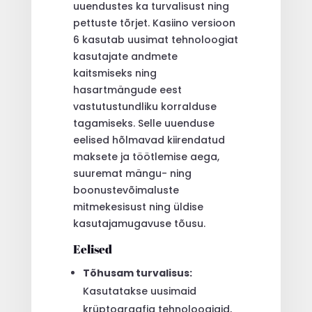
uuendustes ka turvalisust ning
pettuste tõrjet. Kasiino versioon
6 kasutab uusimat tehnoloogiat
kasutajate andmete
kaitsmiseks ning
hasartmängude eest
vastutustundliku korralduse
tagamiseks. Selle uuenduse
eelised hõlmavad kiirendatud
maksete ja töötlemise aega,
suuremat mängu- ning
boonustevõimaluste
mitmekesisust ning üldise
kasutajamugavuse tõusu.
Eelised
Tõhusam turvalisus:
Kasutatakse uusimaid
krüptograafia tehnoloogiaid,