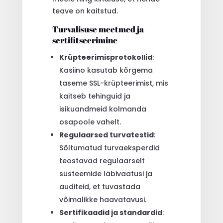
teave on kaitstud.
Turvalisuse meetmed ja
sertifitseerimine
Krüpteerimisprotokollid
:
Kasiino kasutab kõrgema
taseme SSL-krüpteerimist, mis
kaitseb tehinguid ja
isikuandmeid kolmanda
osapoole vahelt.
Regulaarsed turvatestid
:
Sõltumatud turvaeksperdid
teostavad regulaarselt
süsteemide läbivaatusi ja
auditeid, et tuvastada
võimalikke haavatavusi.
Sertifikaadid ja standardid
: