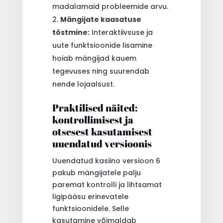
madalamaid probleemide arvu.
Mängijate kaasatuse
tõstmine:
Interaktiivsuse ja
uute funktsioonide lisamine
hoiab mängijad kauem
tegevuses ning suurendab
nende lojaalsust.
Praktilised näited:
kontrollimisest ja
otsesest kasutamisest
uuendatud versioonis
Uuendatud kasiino versioon 6
pakub mängijatele palju
paremat kontrolli ja lihtsamat
ligipääsu erinevatele
funktsioonidele. Selle
kasutamine võimaldab