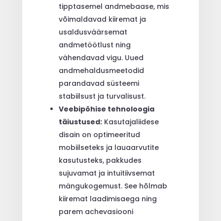
tipptasemel andmebaase, mis
võimaldavad kiiremat ja
usaldusväärsemat
andmetöötlust ning
vähendavad vigu. Uued
andmehaldusmeetodid
parandavad süsteemi
stabiilsust ja turvalisust.
Veebipõhise tehnoloogia
täiustused:
Kasutajaliidese
disain on optimeeritud
mobiilseteks ja lauaarvutite
kasutusteks, pakkudes
sujuvamat ja intuitiivsemat
mängukogemust. See hõlmab
kiiremat laadimisaega ning
parem achevasiooni