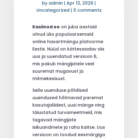
by
admin
|
Apr 13, 2026
|
Uncategorized
|
0 comments
Kasiinod ee
on juba aastaid
olnud üks populaarsemaid
online hasartmängu platvorme
Eestis. Nüüd on kättesaadav siis
uus ja uuendatud versioon 6,
mis pakub mängijatele veel
suuremat mugavust ja
mitmekesisust.
Selle uuenduse põhilised
uuendused hõlmavad paremat
kasutajaliidest, uusi mänge ning
täiustatud turvameetmeid, mis
tagavad mängijate
isikuandmete ja raha kaitse. Uus
versioon on loodud eesmärgiga