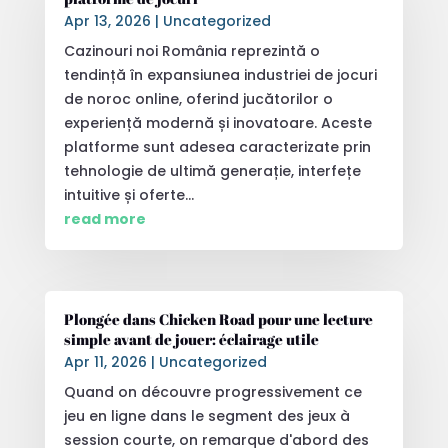
Apr 13, 2026
|
Uncategorized
Cazinouri noi România reprezintă o
tendință în expansiunea industriei de jocuri
de noroc online, oferind jucătorilor o
experiență modernă și inovatoare. Aceste
platforme sunt adesea caracterizate prin
tehnologie de ultimă generație, interfețe
intuitive și oferte...
read more
Plongée dans Chicken Road pour une lecture
simple avant de jouer: éclairage utile
Apr 11, 2026
|
Uncategorized
Quand on découvre progressivement ce
jeu en ligne dans le segment des jeux à
session courte, on remarque d'abord des