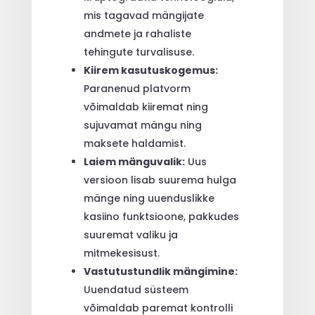
mis tagavad mängijate
andmete ja rahaliste
tehingute turvalisuse.
Kiirem kasutuskogemus:
Paranenud platvorm
võimaldab kiiremat ning
sujuvamat mängu ning
maksete haldamist.
Laiem mänguvalik:
Uus
versioon lisab suurema hulga
mänge ning uuenduslikke
kasiino funktsioone, pakkudes
suuremat valiku ja
mitmekesisust.
Vastutustundlik mängimine:
Uuendatud süsteem
võimaldab paremat kontrolli