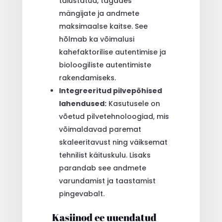
täiustatud, tagades
mängijate ja andmete
maksimaalse kaitse. See
hõlmab ka võimalusi
kahefaktorilise autentimise ja
bioloogiliste autentimiste
rakendamiseks.
Integreeritud pilvepõhised
lahendused:
Kasutusele on
võetud pilvetehnoloogiad, mis
võimaldavad paremat
skaleeritavust ning väiksemat
tehnilist käituskulu. Lisaks
parandab see andmete
varundamist ja taastamist
pingevabalt.
Kasiinod ee uuendatud