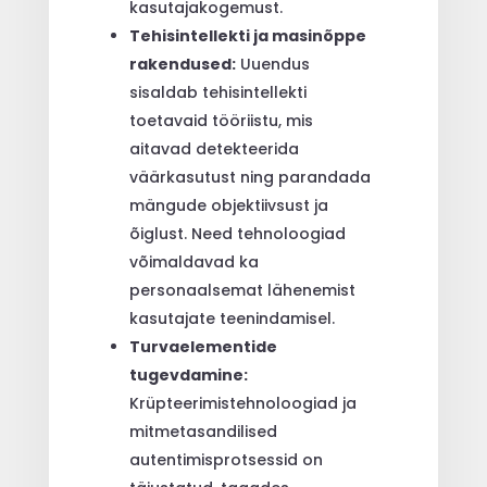
kasutajakogemust.
Tehisintellekti ja masinõppe
rakendused:
Uuendus
sisaldab tehisintellekti
toetavaid tööriistu, mis
aitavad detekteerida
väärkasutust ning parandada
mängude objektiivsust ja
õiglust. Need tehnoloogiad
võimaldavad ka
personaalsemat lähenemist
kasutajate teenindamisel.
Turvaelementide
tugevdamine:
Krüpteerimistehnoloogiad ja
mitmetasandilised
autentimisprotsessid on