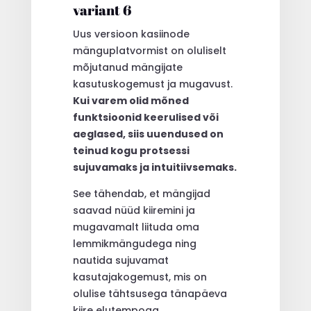
variant 6
Uus versioon kasiinode
mänguplatvormist on oluliselt
mõjutanud mängijate
kasutuskogemust ja mugavust.
Kui varem olid mõned
funktsioonid keerulised või
aeglased, siis uuendused on
teinud kogu protsessi
sujuvamaks ja intuitiivsemaks.
See tähendab, et mängijad
saavad nüüd kiiremini ja
mugavamalt liituda oma
lemmikmängudega ning
nautida sujuvamat
kasutajakogemust, mis on
olulise tähtsusega tänapäeva
kiire elutempoga.