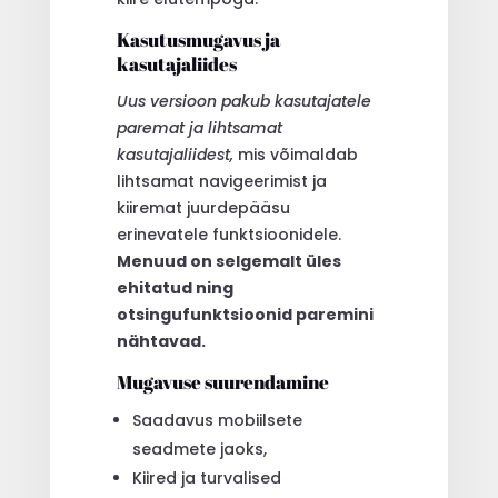
Kasutusmugavus ja
kasutajaliides
Uus versioon pakub kasutajatele
paremat ja lihtsamat
kasutajaliidest,
mis võimaldab
lihtsamat navigeerimist ja
kiiremat juurdepääsu
erinevatele funktsioonidele.
Menuud on selgemalt üles
ehitatud ning
otsingufunktsioonid paremini
nähtavad.
Mugavuse suurendamine
Saadavus mobiilsete
seadmete jaoks,
Kiired ja turvalised