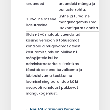
aruanded
aruandeid mängu ja
aitam
panuste kohta.
vigu.
Lihtne ja turvaline
Suure
Turvaline otsene
mängukogemus ilma
kiire
kasutamine
lisakonfiguratsioonita.
kasut
Üldiselt võimaldab uuendatud
kasiino versioon 6 tõhusamat
kontrolli ja mugavamat otsest
kasutamist, mis on oluline nii
mängijatele kui ka
administraatoritele. Praktikas
tõestab see end turvalisema ja
läbipaistvama keskkonna
loomisel ning parandab kõiki
osapooli rahuldust pakkuvat
mängukogemust.
←
Noutăți cazinouri România