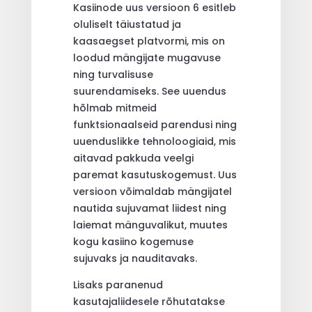
Kasiinode uus versioon 6 esitleb
oluliselt täiustatud ja
kaasaegset platvormi, mis on
loodud mängijate mugavuse
ning turvalisuse
suurendamiseks. See uuendus
hõlmab mitmeid
funktsionaalseid parendusi ning
uuenduslikke tehnoloogiaid, mis
aitavad pakkuda veelgi
paremat kasutuskogemust. Uus
versioon võimaldab mängijatel
nautida sujuvamat liidest ning
laiemat mänguvalikut, muutes
kogu kasiino kogemuse
sujuvaks ja nauditavaks.
Lisaks paranenud
kasutajaliidesele rõhutatakse