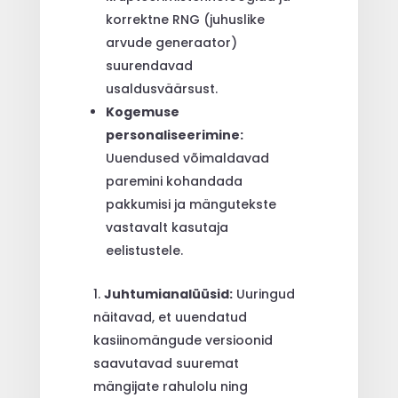
korrektne RNG (juhuslike
arvude generaator)
suurendavad
usaldusväärsust.
Kogemuse
personaliseerimine:
Uuendused võimaldavad
paremini kohandada
pakkumisi ja mängutekste
vastavalt kasutaja
eelistustele.
Juhtumianalüüsid:
Uuringud
näitavad, et uuendatud
kasiinomängude versioonid
saavutavad suuremat
mängijate rahulolu ning