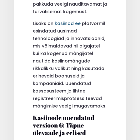
pakkuda veelgi nauditavamat ja
turvalisemat kogemust.
Lisaks on
kasiinod ee
platvormil
esindatud uusimad
tehnoloogiad ja innovatsioonid,
mis võimaldavad nii algajatel
kui ka kogenud mängijatel
nautida kasiinomängude
rikkalikku valikut ning kasutada
erinevaid boonuseid ja
kampaaniaid. Uuendatud
kassasüsteem ja lihtne
registreerimisprotsess teevad
mängimise veelgi mugavamaks.
Kasiinode uuendatud
versioon 6: Täpne
ülevaade ja eelised