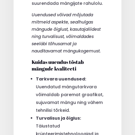
suurendada mängijate rahulolu.
Uuendused võivad mõjutada
mitmeid aspekte, sealhulgas
mängude õiglust, kasutajaliidest
ning turvalisust, võimaldades
seeläbi tõhusamat ja
nauditavamat mängukogemust.
Kuidas uuendus tõstab
mängude kvaliteeti
Tarkvara uuendused:
Uuendatud mängutarkvara
võimaldab paremat graafikat,
sujuvamat mängu ning vähem
tehnilisi tõrkeid.
Turvalisus ja õiglus:
Täiustatud
krüpteerimistehnoloogiad ja