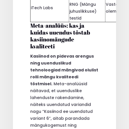
RNG (Mängu
Vastavusse
iTech Labs
juhuslikkuse)
olemas
testid
Meta-analüüs: kas ja
kuidas uuendus tõstab
kasiinomängude
kvaliteeti
Kasiinod on pidevas arengus
ning uuenduslikud
tehnoloogiad mängivad olulist
rolli mängu kvaliteedi
tõstmisel.
Meta-analüüsid
näitavad, et uuenduslike
lahenduste rakendamine,
näiteks uuendatud variandid
nagu “Kasiinod ee uuendatud
variant 6”, aitab parandada
mängukogemust ning