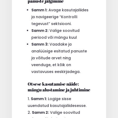
panuste jälgimine
Samm 1:
Avage kasutajaliides
ja navigeerige “Kontrolli
tegevust” sektsiooni.
Samm 2:
Valige soovitud
periood või mängu kuul
Samm 3:
Vaadake ja
analüüsige esitatud panuste
ja võitude arvet ning
veenduge, et kõik on
vastavuses eeskirjadega.
Otsese kasutamise näide:
mängu alustamine ja juhtimine
Samm 1:
Logige sisse
uuendatud kasutajaliidesesse.
Samm 2:
Valige soovitud