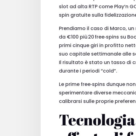
slot ad alta RTP come Play’n GO
spin gratuite sulla fidelizzazio
Prendiamo il caso di Marco, un
da €100 più 20 free‑spins su Bo
primi cinque giri in profitto n
suo capitale settimanale alle 
Il risultato è stato un tasso di 
durante i periodi “cold”.
Le prime free‑spins dunque no
sperimentare diverse meccanich
calibrarsi sulle proprie prefer
Tecnologia