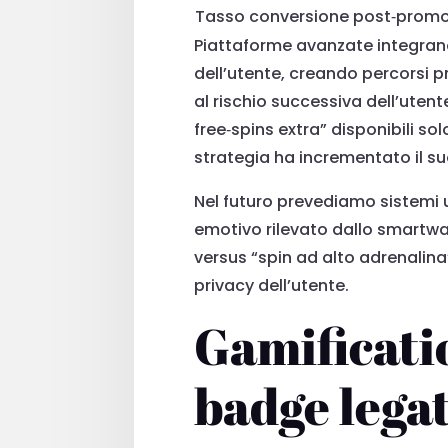
Tasso conversione post‑prom
Piattaforme avanzate integra
dell’utente, creando percorsi p
al rischio successiva dell’uten
free‑spins extra” disponibili so
strategia ha incrementato il su
Nel futuro prevediamo sistemi u
emotivo rilevato dallo smartwa
versus “spin ad alto adrenalina”
privacy dell’utente.
Gamificatio
badge legat