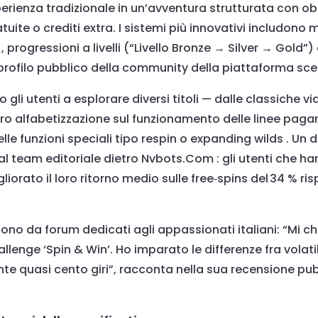
erienza tradizionale in un’avventura strutturata con obi
tuite o crediti extra. I sistemi più innovativi includono 
), progressioni a livelli (“Livello Bronze → Silver → Go
ul profilo pubblico della community della piattaforma sc
i utenti a esplorare diversi titoli — dalle classiche vid
o alfabetizzazione sul funzionamento delle linee paga
elle funzioni speciali tipo respin o expanding wilds . Un
al team editoriale dietro Nvbots.Com : gli utenti che
orato il loro ritorno medio sulle free‑spins del 34 % risp
o da forum dedicati agli appassionati italiani: “Mi c
hallenge ‘Spin & Win’. Ho imparato le differenze fra volat
 quasi cento giri”, racconta nella sua recensione pubb