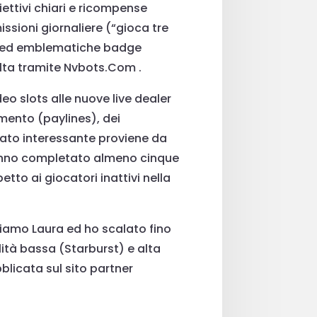
ettivi chiari e ricompense
missioni giornaliere (“gioca tre
ld”) ed emblematiche badge
elta tramite Nvbots.Com .
eo slots alle nuove live dealer
mento (paylines), dei
 dato interessante proviene da
 hanno completato almeno cinque
etto ai giocatori inattivi nella
hiamo Laura ed ho scalato fino
ilità bassa (Starburst) e alta
licata sul sito partner