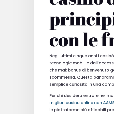
princip
con le f
Negli ultimi cinque anni i casin
tecnologie mobili e dall’accessi
che mai: bonus di benvenuto gen
scommessa. Questo panorama di
semplice curiosità in una comp
Per chi desidera entrare nel mo
migliori casino online non AAM
le piattaforme più affidabili pr