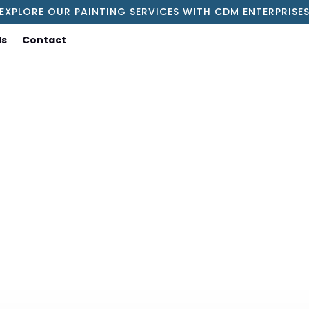
EXPLORE OUR PAINTING SERVICES WITH CDM ENTERPRISE
ls
Contact