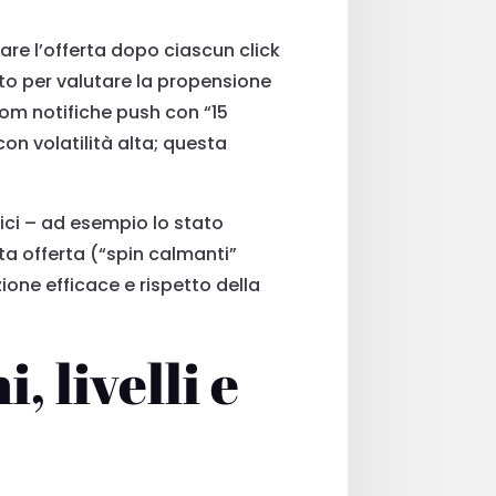
are l’offerta dopo ciascun click
ito per valutare la propensione
Com notifiche push con “15
con volatilità alta; questa
ici – ad esempio lo stato
a offerta (“spin calmanti”
ione efficace e rispetto della
 livelli e