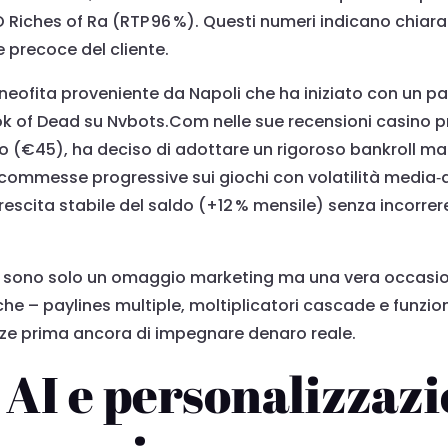
 Riches of Ra (RTP 96 %). Questi numeri indicano chiara
ne precoce del cliente.
 neofita proveniente da Napoli che ha iniziato con un 
ok of Dead su Nvbots.Com nelle sue recensioni casino pr
etto (€45), ha deciso di adottare un rigoroso bankroll m
scommesse progressive sui giochi con volatilità media‑
crescita stabile del saldo (+12 % mensile) senza incorrere
n sono solo un omaggio marketing ma una vera occasi
e – paylines multiple, moltiplicatori cascade e funzi
enze prima ancora di impegnare denaro reale.
 AI e personalizzazi