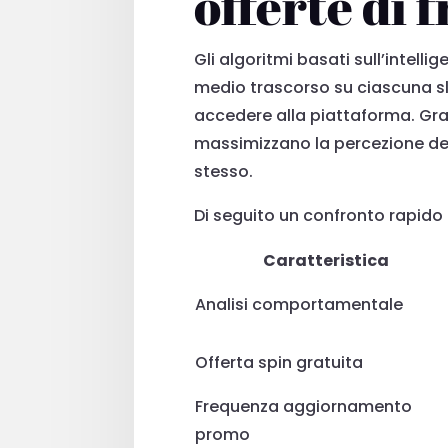
offerte di 
Gli algoritmi basati sull’intel
medio trascorso su ciascuna slot
accedere alla piattaforma. Graz
massimizzano la percezione del 
stesso.
Di seguito un confronto rapido
Caratteristica
Analisi comportamentale
Offerta spin gratuita
Frequenza aggiornamento
promo