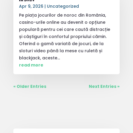
Apr 9, 2026
|
Uncategorized
Pe piața jocurilor de noroc din România,
casino-urile online au devenit o opțiune
populară pentru cei care caută distracție
și câștiguri în confortul propriului cămin.
Oferind o gamă variată de jocuri, de la
sloturi video până la mese cu ruletă și
blackjack, aceste...
read more
« Older Entries
Next Entries »