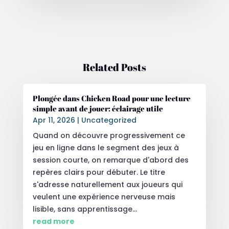
Related Posts
Plongée dans Chicken Road pour une lecture
simple avant de jouer: éclairage utile
Apr 11, 2026
|
Uncategorized
Quand on découvre progressivement ce
jeu en ligne dans le segment des jeux à
session courte, on remarque d'abord des
repères clairs pour débuter. Le titre
s'adresse naturellement aux joueurs qui
veulent une expérience nerveuse mais
lisible, sans apprentissage...
read more