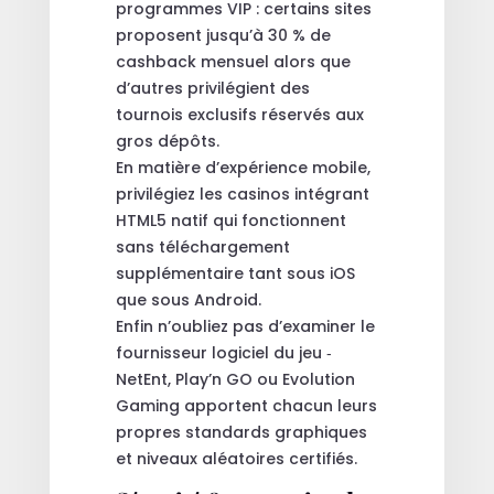
programmes VIP : certains sites
proposent jusqu’à 30 % de
cashback mensuel alors que
d’autres privilégient des
tournois exclusifs réservés aux
gros dépôts.
En matière d’expérience mobile,
privilégiez les casinos intégrant
HTML5 natif qui fonctionnent
sans téléchargement
supplémentaire tant sous iOS
que sous Android.
Enfin n’oubliez pas d’examiner le
fournisseur logiciel du jeu ‑
NetEnt, Play’n GO ou Evolution
Gaming apportent chacun leurs
propres standards graphiques
et niveaux aléatoires certifiés.