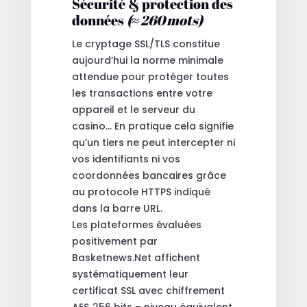
Sécurité & protection des
données
(≈ 260 mots)
Le cryptage SSL/TLS constitue
aujourd’hui la norme minimale
attendue pour protéger toutes
les transactions entre votre
appareil et le serveur du
casino… En pratique cela signifie
qu’un tiers ne peut intercepter ni
vos identifiants ni vos
coordonnées bancaires grâce
au protocole HTTPS indiqué
dans la barre URL.
Les plateformes évaluées
positivement par
Basketnews.Net affichent
systématiquement leur
certificat SSL avec chiffrement
AES‑256 bits – niveau équivalent