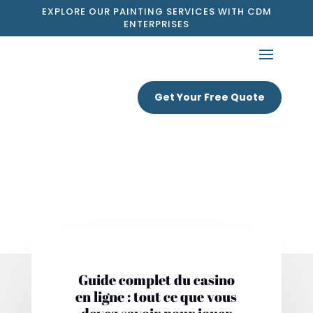
EXPLORE OUR PAINTING SERVICES WITH CDM
ENTERPRISES
Get Your Free Quote
Guide complet du casino
en ligne : tout ce que vous