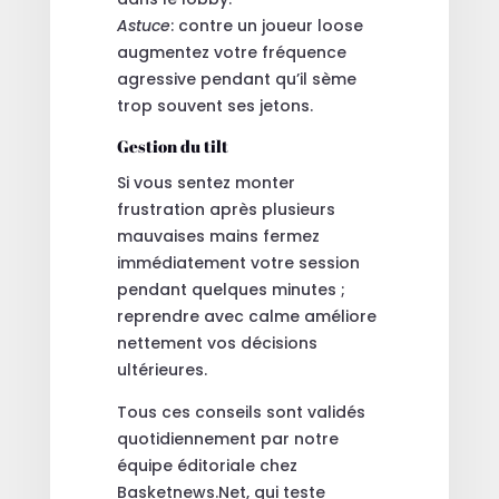
Astuce
: contre un joueur loose
augmentez votre fréquence
agressive pendant qu’il sème
trop souvent ses jetons.
Gestion du tilt
Si vous sentez monter
frustration après plusieurs
mauvaises mains fermez
immédiatement votre session
pendant quelques minutes ;
reprendre avec calme améliore
nettement vos décisions
ultérieures.
Tous ces conseils sont validés
quotidiennement par notre
équipe éditoriale chez
Basketnews.Net, qui teste