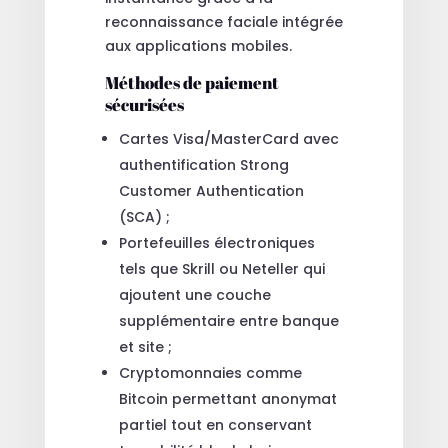
reconnaissance faciale intégrée
aux applications mobiles.
Méthodes de paiement
sécurisées
Cartes Visa/MasterCard avec
authentification Strong
Customer Authentication
(SCA) ;
Portefeuilles électroniques
tels que Skrill ou Neteller qui
ajoutent une couche
supplémentaire entre banque
et site ;
Cryptomonnaies comme
Bitcoin permettant anonymat
partiel tout en conservant