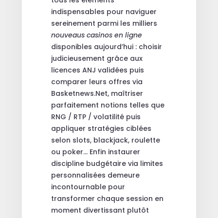
indispensables pour naviguer
sereinement parmi les milliers
nouveau​s casinos en ligne
disponibles aujourd’hui : choisir
judicieusement grâce aux
licences ANJ validées puis
comparer leurs offres via
Basketnews.Net, maîtriser
parfaitement notions telles que
RNG / RTP / volatilité puis
appliquer stratégies ciblées
selon slots, blackjack, roulette
ou poker… Enfin instaurer
discipline budgétaire via limites
personnalisées demeure
incontournable pour
transformer chaque session en
moment divertissant plutôt