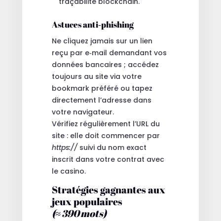
traçabilité blockchain.
Astuces anti‑phishing
Ne cliquez jamais sur un lien
reçu par e‑mail demandant vos
données bancaires ; accédez
toujours au site via votre
bookmark préféré ou tapez
directement l’adresse dans
votre navigateur.
Vérifiez régulièrement l’URL du
site : elle doit commencer par
https://
suivi du nom exact
inscrit dans votre contrat avec
le casino.
Stratégies gagnantes aux
jeux populaires
(≈ 390 mots)