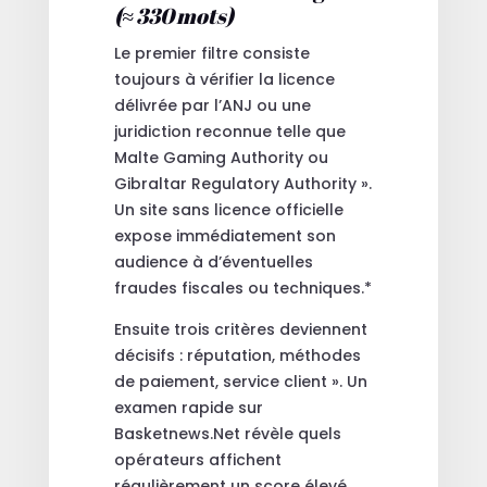
(≈ 330 mots)
Le premier filtre consiste
toujours à vérifier la licence
délivrée par l’ANJ ou une
juridiction reconnue telle que
Malte Gaming Authority ou
Gibraltar Regulatory Authority ».
Un site sans licence officielle
expose immédiatement son
audience à d’éventuelles
fraudes fiscales ou techniques.*
Ensuite trois critères deviennent
décisifs : réputation, méthodes
de paiement, service client ». Un
examen rapide sur
Basketnews.Net révèle quels
opérateurs affichent
régulièrement un score élevé