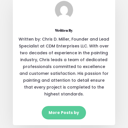
Written By
Written by: Chris D. Miller, Founder and Lead
Specialist at CDM Enterprises LLC. With over
two decades of experience in the painting
industry, Chris leads a team of dedicated
professionals committed to excellence
and customer satisfaction. His passion for
painting and attention to detail ensure
that every project is completed to the
highest standards.
More Posts by