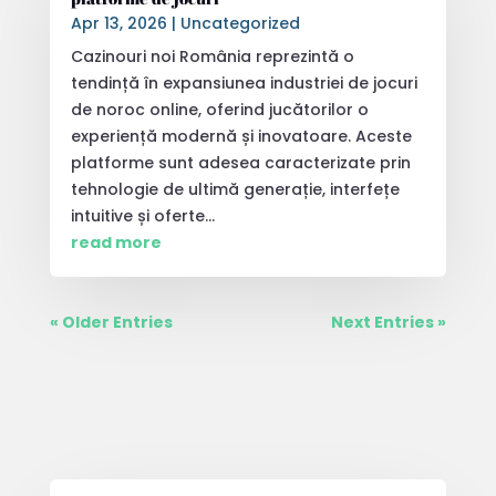
Apr 13, 2026
|
Uncategorized
Cazinouri noi România reprezintă o
tendință în expansiunea industriei de jocuri
de noroc online, oferind jucătorilor o
experiență modernă și inovatoare. Aceste
platforme sunt adesea caracterizate prin
tehnologie de ultimă generație, interfețe
intuitive și oferte...
read more
« Older Entries
Next Entries »