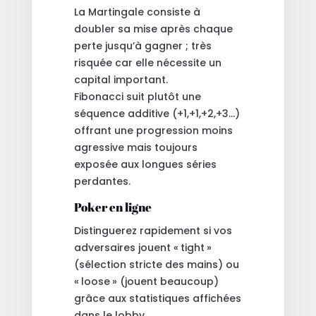
La Martingale consiste à
doubler sa mise après chaque
perte jusqu’à gagner ; très
risquée car elle nécessite un
capital important.
Fibonacci suit plutôt une
séquence additive (+1,+1,+2,+3…)
offrant une progression moins
agressive mais toujours
exposée aux longues séries
perdantes.
Poker en ligne
Distinguerez rapidement si vos
adversaires jouent « tight »
(sélection stricte des mains) ou
« loose » (jouent beaucoup)
grâce aux statistiques affichées
dans le lobby.