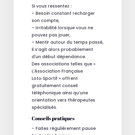
Si vous ressentez :
– Besoin constant recharger
son compte,
– Irritabilité lorsque vous ne
pouvez pas jouer,
– Mentir autour du temps passé,
il s’agit alors probablement
d’un début dépendance.
Des associations telles que «
L’Association Française
Loto‑Sportif » offrent
gratuitement conseil
téléphonique ainsi qu’une
orientation vers thérapeutes
spécialisés.
Conseils pratiques
– Faites régulièrement pause