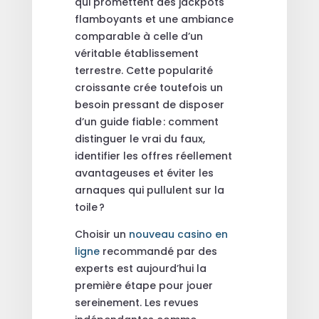
qui promettent des jackpots
flamboyants et une ambiance
comparable à celle d’un
véritable établissement
terrestre. Cette popularité
croissante crée toutefois un
besoin pressant de disposer
d’un guide fiable : comment
distinguer le vrai du faux,
identifier les offres réellement
avantageuses et éviter les
arnaques qui pullulent sur la
toile ?
Choisir un
nouveau casino en
ligne
recommandé par des
experts est aujourd’hui la
première étape pour jouer
sereinement. Les revues