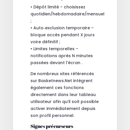
• Dépôt limité – choisissez
quotidien/hebdomadaire/mensuel
;
• Auto‑exclusion temporaire –
bloque accès pendant X jours
voire définitif ;
• Limites temporelles –
notifications après N minutes
passées devant l’écran .
De nombreux sites référencés
sur Basketnews.Net intègrent
également ces fonctions
directement dans leur tableau
utilisateur afin qu’il soit possible
activer immédiatement depuis
son profil personnel.
Signes précurseurs