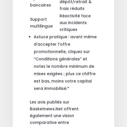
dépôt/retrait &
bancaires
frais réduits
Réactivité face
Support
aux incidents
multilingue
critiques
Astuce pratique : avant même
d’accepter l’offre
promotionnelle, cliquez sur
“Conditions générales” et
notez le nombre minimum de
mises exigées ; plus ce chiffre
est bas, moins votre capital
sera immobilisé.*
Les avis publiés sur
Basketnews.Net offrent
également une vision
comparative entre