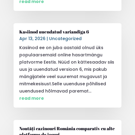
read more
Kasiinod uuendatud variandiga 6
Apr 13, 2026
|
Uncategorized
Kasiinod ee on juba aastaid olnud üks
populaarsemaid online hasartmängu
platvorme Eestis. Nüüd on kättesaadav siis
uus ja uuendatud versioon 6, mis pakub
mängijatele veel suuremat mugavust ja
mitmekesisust.Selle uuenduse põhilised
uuendused hõlmavad paremat...
read more
Noutăți cazinouri România comparativ cu alte
platforme de jocuri