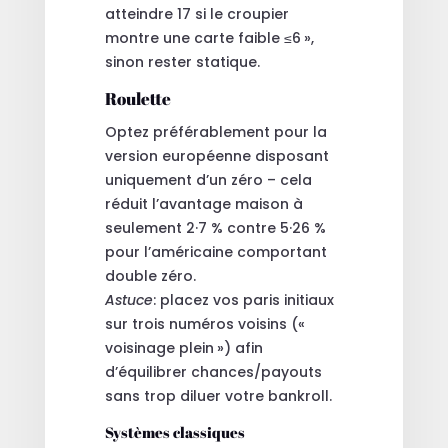
atteindre 17 si le croupier
montre une carte faible ≤6 »,
sinon rester statique.
Roulette
Optez préférablement pour la
version européenne disposant
uniquement d’un zéro – cela
réduit l’avantage maison à
seulement 2·7 % contre 5·26 %
pour l’américaine comportant
double zéro.
Astuce
: placez vos paris initiaux
sur trois numéros voisins («
voisinage plein ») afin
d’équilibrer chances/payouts
sans trop diluer votre bankroll.
Systèmes classiques