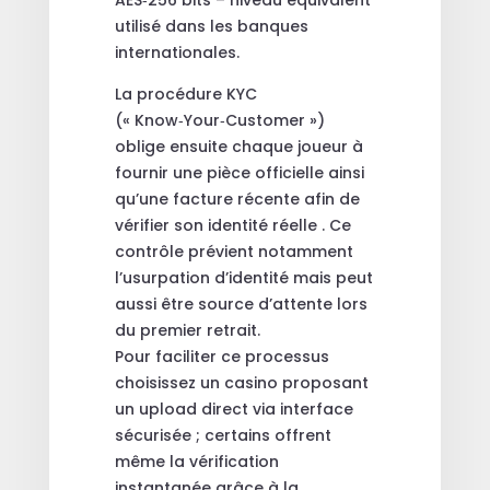
utilisé dans les banques
internationales.
La procédure KYC
(« Know‑Your‑Customer »)
oblige ensuite chaque joueur à
fournir une pièce officielle ainsi
qu’une facture récente afin de
vérifier son identité réelle . Ce
contrôle prévient notamment
l’usurpation d’identité mais peut
aussi être source d’attente lors
du premier retrait.
Pour faciliter ce processus
choisissez un casino proposant
un upload direct via interface
sécurisée ; certains offrent
même la vérification
instantanée grâce à la