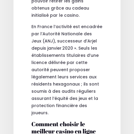
pouvoir retirer les gains
obtenus grâce au cadeau
initialisé par le casino.
En France l’activité est encadrée
par l’Autorité Nationale des
Jeux (ANJ), successeur d’Arjel
depuis janvier 2020 ». Seuls les
établissements titulaires d’une
licence délivrée par cette
autorité peuvent proposer
légalement leurs services aux
résidents hexagonaux ; ils sont
soumis à des audits réguliers
assurant l’équité des jeux et la
protection financière des
joueurs.
Comment choisir le
meilleur casino en ligne