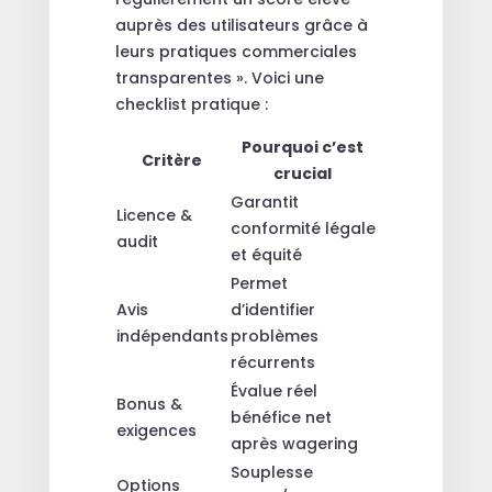
auprès des utilisateurs grâce à
leurs pratiques commerciales
transparentes ». Voici une
checklist pratique :
Pourquoi c’est
Critère
crucial
Garantit
Licence &
conformité légale
audit
et équité
Permet
Avis
d’identifier
indépendants
problèmes
récurrents
Évalue réel
Bonus &
bénéfice net
exigences
après wagering
Souplesse
Options