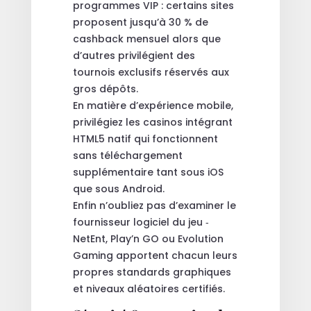
programmes VIP : certains sites
proposent jusqu’à 30 % de
cashback mensuel alors que
d’autres privilégient des
tournois exclusifs réservés aux
gros dépôts.
En matière d’expérience mobile,
privilégiez les casinos intégrant
HTML5 natif qui fonctionnent
sans téléchargement
supplémentaire tant sous iOS
que sous Android.
Enfin n’oubliez pas d’examiner le
fournisseur logiciel du jeu ‑
NetEnt, Play’n GO ou Evolution
Gaming apportent chacun leurs
propres standards graphiques
et niveaux aléatoires certifiés.