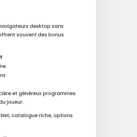
 navigateurs desktop sans
 offrent souvent des bonus
t
one
nt
ncière et généreux programmes
du joueur.
.Net, catalogue riche, options