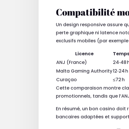
Compatibilité mo
Un design responsive assure q
perte graphique ni latence not
exclusifs mobiles (par exemple 
Licence
Temps
ANJ (France)
24‑48 
Malta Gaming Authority
12‑24 h
Curaçao
≤72 h
Cette comparaison montre clai
promotionnels, tandis que l’ANJ
En résumé, un bon casino doit r
bancaires adaptées et support c