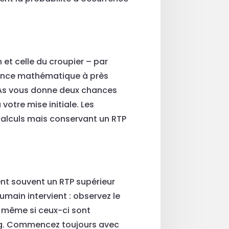
 et celle du croupier – par
érance mathématique à près
ux As vous donne deux chances
otre mise initiale. Les
 calculs mais conservant un RTP
frent souvent un RTP supérieur
humain intervient : observez le
– même si ceux-ci sont
ming. Commencez toujours avec