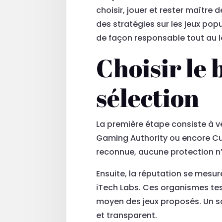
choisir, jouer et rester maître 
des stratégies sur les jeux popu
de façon responsable tout au l
Choisir le 
sélection
La première étape consiste à vér
Gaming Authority ou encore Cur
reconnue, aucune protection n’e
Ensuite, la réputation se mesur
iTech Labs. Ces organismes tes
moyen des jeux proposés. Un s
et transparent.