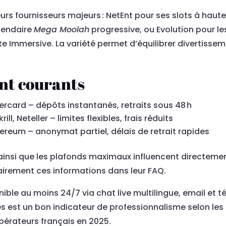
eurs fournisseurs majeurs : NetEnt pour ses slots à hau
gendaire
Mega Moolah
progressive, ou Evolution pour les
e Immersive. La variété permet d’équilibrer divertissem
nt courants
ercard – dépôts instantanés, retraits sous 48 h
ill, Neteller – limites flexibles, frais réduits
ereum – anonymat partiel, délais de retrait rapides
 ainsi que les plafonds maximaux influencent directemen
clairement ces informations dans leur FAQ.
ponible au moins 24/7 via chat live multilingue, email e
es est un bon indicateur de professionnalisme selon le
pérateurs français en 2025.