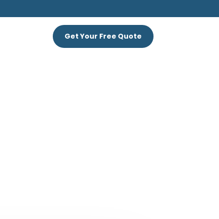
S
Get Your Free Quote