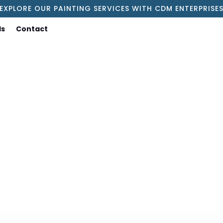
EXPLORE OUR PAINTING SERVICES WITH CDM ENTERPRISE
ls
Contact