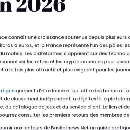
en 2026
nce connaît une croissance soutenue depuis plusieurs 
iards d’euros, et la France représente l’un des pôles l
r du mobile. Les plateformes s’appuient sur des technol
 personnaliser les offres et les cryptomonnaies pour diver
 à la fois plus attractif et plus exigeant pour les joueu
 ligne
qui vient d’être lancé et qui offre des bonus attra
et de classement indépendant, a déjà testé la platefor
, du catalogue de jeux et du service client. Le lien ci‑d
pourrez consulter les premiers retours des membres d
 fournir aux lecteurs de Basketnews.Net un guide pratiqu