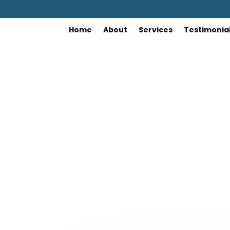
Home
About
Services
Testimonia