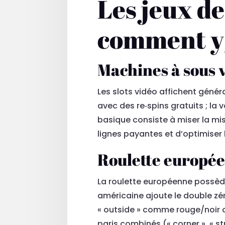
Les jeux de
comment y
Machines à sous 
Les slots vidéo affichent génér
avec des re‑spins gratuits ; la
basique consiste à miser la mi
lignes payantes et d’optimiser 
Roulette europée
La roulette européenne possède 
américaine ajoute le double zéro
« outside » comme rouge/noir o
paris combinés (« corner », « 