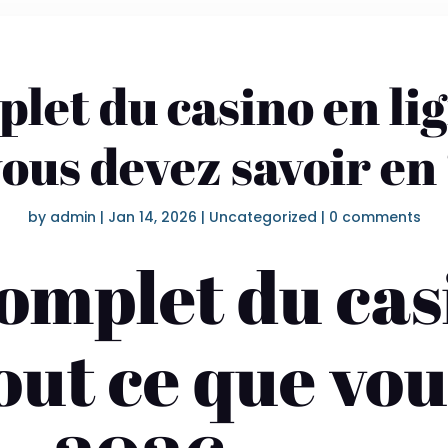
let du casino en lign
ous devez savoir e
by
admin
|
Jan 14, 2026
|
Uncategorized
|
0 comments
omplet du cas
tout ce que vo