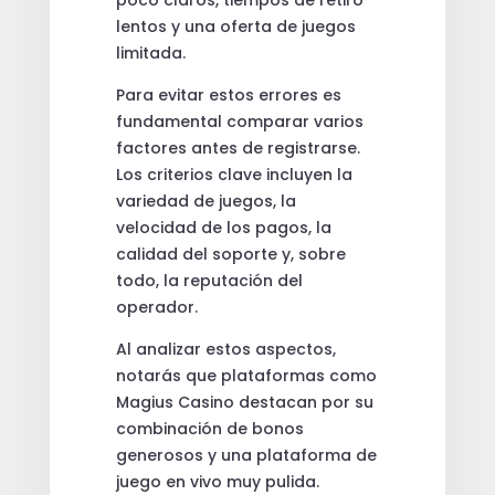
lentos y una oferta de juegos
limitada.
Para evitar estos errores es
fundamental comparar varios
factores antes de registrarse.
Los criterios clave incluyen la
variedad de juegos, la
velocidad de los pagos, la
calidad del soporte y, sobre
todo, la reputación del
operador.
Al analizar estos aspectos,
notarás que plataformas como
Magius Casino destacan por su
combinación de bonos
generosos y una plataforma de
juego en vivo muy pulida.