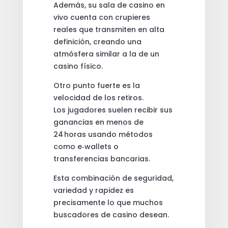
Además, su sala de casino en
vivo cuenta con crupieres
reales que transmiten en alta
definición, creando una
atmósfera similar a la de un
casino físico.
Otro punto fuerte es la
velocidad de los retiros.
Los jugadores suelen recibir sus
ganancias en menos de
24 horas usando métodos
como e‑wallets o
transferencias bancarias.
Esta combinación de seguridad,
variedad y rapidez es
precisamente lo que muchos
buscadores de casino desean.