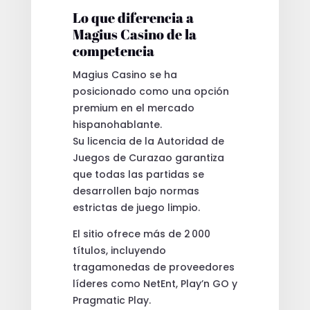
Lo que diferencia a
Magius Casino de la
competencia
Magius Casino se ha
posicionado como una opción
premium en el mercado
hispanohablante.
Su licencia de la Autoridad de
Juegos de Curazao garantiza
que todas las partidas se
desarrollen bajo normas
estrictas de juego limpio.
El sitio ofrece más de 2 000
títulos, incluyendo
tragamonedas de proveedores
líderes como NetEnt, Play’n GO y
Pragmatic Play.