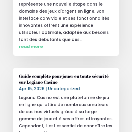
représente une nouvelle étape dans le
domaine des jeux d'argent en ligne. Son
interface conviviale et ses fonctionnalités
innovantes offrent une expérience
utilisateur optimale, adaptée aux besoins
tant des débutants que des...
read more
Guide complète pour jouer en toute sécurité
sur Legiano Casino
Apr 15, 2026
|
Uncategorized
Legiano Casino est une plateforme de jeu
en ligne qui attire de nombreux amateurs
de casinos virtuels grâce à sa large
gamme de jeux et à ses offres attrayantes.
Cependant, il est essentiel de connaître les