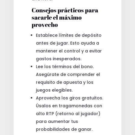
Consejos prácticos para
sacarle el máximo
provecho
Establece límites de depósito
antes de jugar. Esto ayuda a
mantener el control y a evitar
gastos inesperados.
Lee los términos del bono.
Asegúrate de comprender el
requisito de apuesta y los
juegos elegibles.
Aprovecha los giros gratuitos.
Úsalos en tragamonedas con
alto RTP (retorno al jugador)
para aumentar tus
probabilidades de ganar.