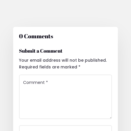
0 Comments
Submit a Comment
Your email address will not be published.
Required fields are marked
*