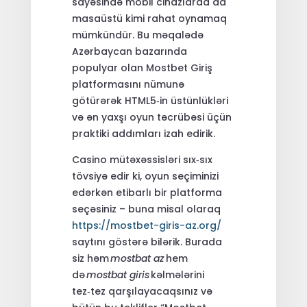
sayəsində mobil cihazlarda da
masaüstü kimi rahat oynamaq
mümkündür. Bu məqalədə
Azərbaycan bazarında
populyar olan Mostbet Giriş
platformasını nümunə
götürərək HTML5‑in üstünlükləri
və ən yaxşı oyun təcrübəsi üçün
praktiki addımları izah edirik.
Casino mütəxəssisləri sıx‑sıx
tövsiyə edir ki, oyun seçiminizi
edərkən etibarlı bir platforma
seçəsiniz – buna misal olaraq
https://mostbet-giris-az.org/
saytını göstərə bilərik. Burada
siz həm
mostbat az
hem
də
mostbat giris
kəlmələrini
tez‑tez qarşılayacaqsınız və