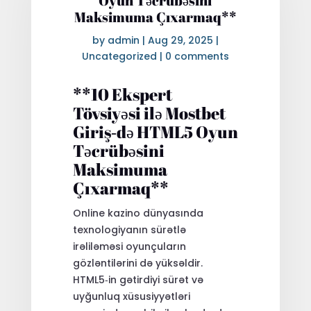
Oyun Təcrübəsini
Maksimuma Çıxarmaq**
by
admin
|
Aug 29, 2025
|
Uncategorized
|
0 comments
**10 Ekspert
Tövsiyəsi ilə Mostbet
Giriş‑də HTML5 Oyun
Təcrübəsini
Maksimuma
Çıxarmaq**
Online kazino dünyasında
texnologiyanın sürətlə
irəliləməsi oyunçuların
gözləntilərini də yüksəldir.
HTML5‑in gətirdiyi sürət və
uyğunluq xüsusiyyətləri