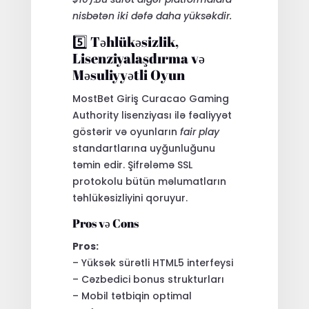
nisbətən iki dəfə daha yüksəkdir.
5️⃣ Təhlükəsizlik,
Lisenziyalaşdırma və
Məsuliyyətli Oyun
MostBet Giriş Curacao Gaming
Authority lisenziyası ilə fəaliyyət
göstərir və oyunların
fair play
standartlarına uyğunluğunu
təmin edir. Şifrələmə SSL
protokolu bütün məlumatların
təhlükəsizliyini qoruyur.
Pros və Cons
Pros:
– Yüksək sürətli HTML5 interfeysi
– Cəzbedici bonus strukturları
– Mobil tətbiqin optimal