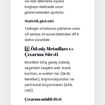
və real dilerlərlə oyuna
başlayır.
Nəticədə uzun
gözləmələrdən qurtulur.
Statistik göstərici
Tətbiqin ortalama yükləmə vaxtı
1,8 saniyə
, brauzerdəkindən
45 %
daha sürətlidir.
4️⃣ Ödəniş Metodları və
Çıxarma Sürəti
MostBet Giriş geniş ödəniş
seçimləri təqdim edir: bank
kartları, e‑wallet-lar (Skrill,
Neteller), kriptovalyutalar və
yerli bank köçürmələri (
AZN
,
USD
).
Çıxarma müddətləri