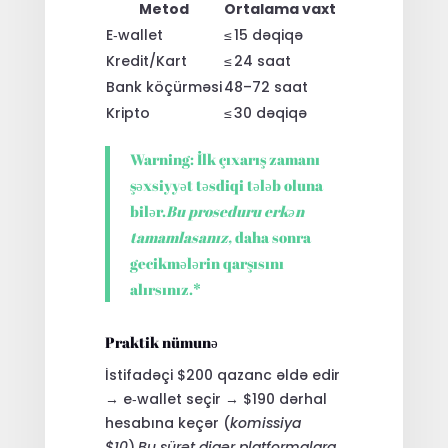
Metod
Ortalama vaxt
E‑wallet
≤ 15 dəqiqə
Kredit/Kart
≤ 24 saat
Bank köçürməsi
48–72 saat
Kripto
≤ 30 dəqiqə
Warning: İlk çıxarış zamanı
şəxsiyyət təsdiqi tələb oluna
bilər.
Bu proseduru erkən
tamamlasanız,
daha sonra
gecikmələrin qarşısını
alırsınız.*
Praktik nümunə
İstifadəçi $200 qazanc əldə edir
→ e‑wallet seçir → $190 dərhal
hesabına keçər (
komissiya
$10
).
Bu sürət digər platformalara